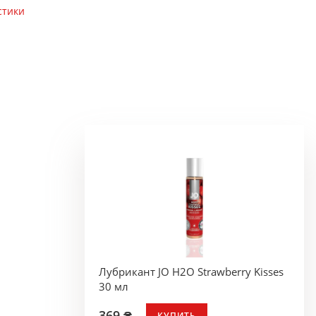
стики
Лубрикант JO H2O Strawberry Kisses
30 мл
369 ₴
КУПИТЬ