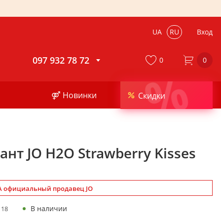
UA
RU
Вход
097 932 78 72
0
0
%
⚤ Новинки
Скидки
нт JO H2O Strawberry Kisses
 официальный продавец JO
В наличии
118