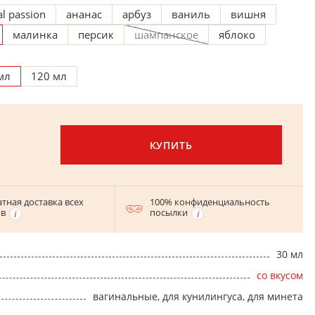
al passion
ананас
арбуз
ваниль
вишня
малинка
персик
шампанское
яблоко
мл
120 мл
КУПИТЬ
тная доставка всех
100% конфиденциальность
ов
посылки
30 мл
со вкусом
вагинальные, для кунилингуса, для минета