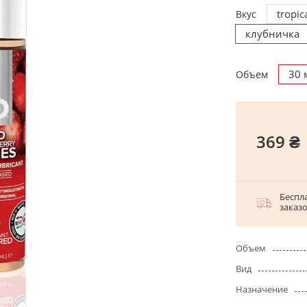
tropic
Вкус
клубничка
30 
Объем
369 ₴
Беспла
заказ
Объем
Вид
Назначение