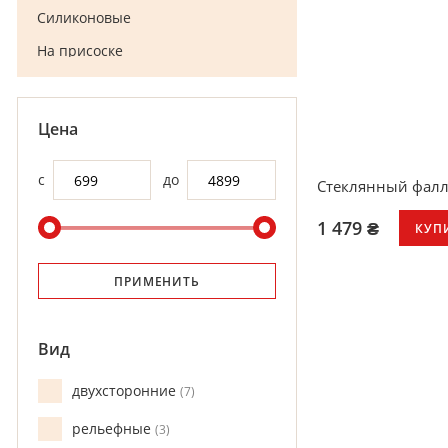
Силиконовые
На присоске
С эакуляцией
С киберкожы
Цена
Чорные дилдо
с
до
Реалістичні
Стеклянный фалл
1 479 ₴
КУП
ПРИМЕНИТЬ
Вид
двухсторонние
7
рельефные
3