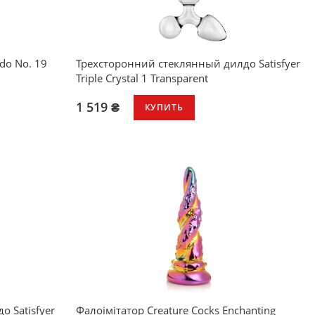
do No. 19
Трехсторонний стеклянный дилдо Satisfyer
Triple Crystal 1 Transparent
1 519 ₴
КУПИТЬ
 и
мфортного
ущений при
й
еще более
 Satisfyer
Фалоімітатор Creature Cocks Enchanting