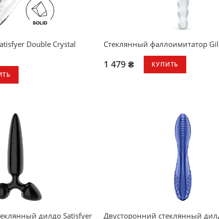
isfyer Double Crystal
Стеклянный фаллоимитатор Gil
1 479 ₴
КУПИТЬ
ИТЬ
унисекс: подходит для анального
вагинального проникновения
икатное стекло
особая зауженная форма для ко
вать в обоих направлениях
введения и извлечения
круглые «бусины» для ярких ощ
каждом движении
полностью гладкий и прозрачны
легко нагреть или охладить для 
интенсивной стимуляции
еклянный дилдо Satisfyer
Двусторонний стеклянный дилдо