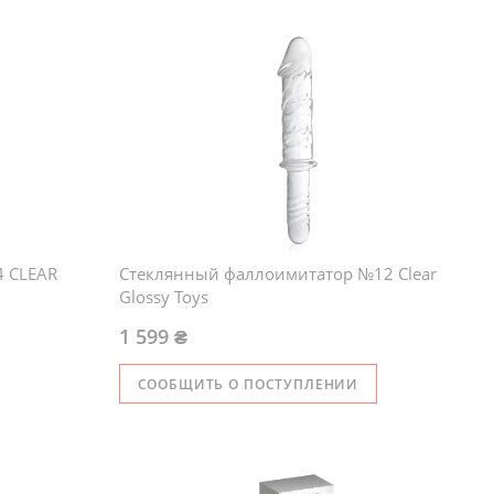
Твердое боросиликатное стекло
правлениях
Можно использовать в обоих направлениях
Унисекс
Легко чистится
 CLEAR
Стеклянный фаллоимитатор №12 Clear
Glossy Toys
1 599 ₴
СООБЩИТЬ О ПОСТУПЛЕНИИ