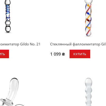
оимитатор Gildo No. 21
Стеклянный фаллоимитатор Gil
1 099 ₴
ИТЬ
КУПИТЬ
унисекс: подходит для анального
вагинального проникновения
особая зауженная форма для ко
введения и извлечения
выпуклый декор по всей длине д
дополнительной стимуляции
круглая ручка-ограничитель обе
безопасность и удобство
легко нагреть или охладить для 
интенсивной стимуляции