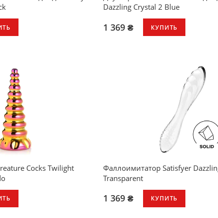
ck
Dazzling Crystal 2 Blue
1 369 ₴
ИТЬ
КУПИТЬ
ature Cocks Twilight
Фаллоимитатор Satisfyer Dazzling
do
Transparent
1 369 ₴
ИТЬ
КУПИТЬ