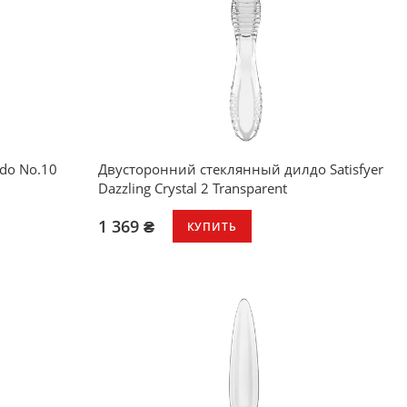
do No.10
Двусторонний стеклянный дилдо Satisfyer
Dazzling Crystal 2 Transparent
1 369 ₴
КУПИТЬ
 и
мфортного
ля
спечивает
еще более