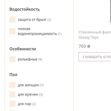
Водостойкость
защита от брызг
2
полная
Стеклянный фал
водонепроницаемость
1
Glossy Toys
769 ₴
Особенности
СООБЩИТЬ О П
рельефные
8
Пол
для женщин
7
для мужчин
3
для пар
2