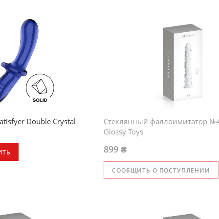
Твердое боросиликатное стекло
Можно использовать в обоих на
Унисекс
Легко чистится
isfyer Double Crystal
Стеклянный фаллоимитатор №4
Glossy Toys
899 ₴
ИТЬ
СООБЩИТЬ О ПОСТУПЛЕНИИ
икатное стекло
вать в обоих направлениях