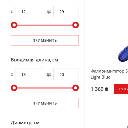
с
до
ПРИМЕНИТЬ
Вводимая длина, см
Фаллоимитатор Sat
с
до
Light Blue
1 369 ₴
КУП
Твердое боросил
ПРИМЕНИТЬ
Можно использо
Унисекс
Широкая основе
Легко чистится
Диаметр, см