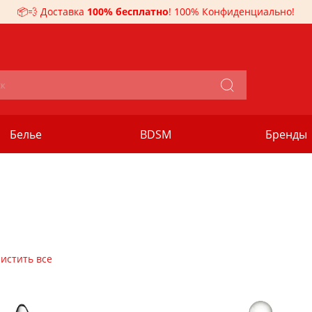
📦💨 Доставка
100% бесплатно
! 100% Конфиденциально!
Белье
BDSM
Бренды
истить все