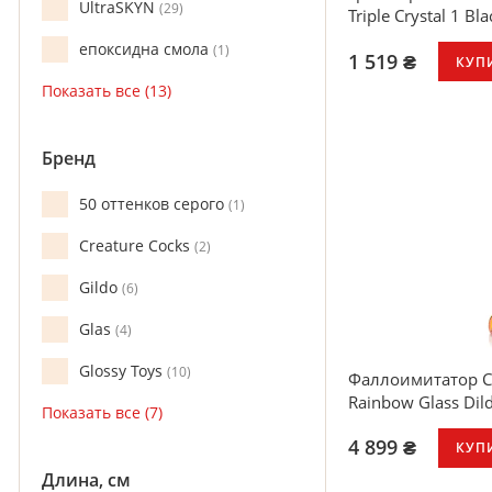
UltraSKYN
29
Triple Crystal 1 Bla
епоксидна смола
1
1 519 ₴
КУП
Бренд
50 оттенков серого
1
Creature Cocks
2
Gildo
6
Glas
4
Glossy Toys
10
Фаллоимитатор Cre
Rainbow Glass Dil
4 899 ₴
КУП
Длина, см