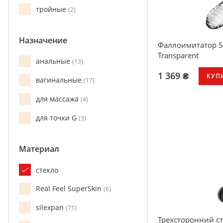
тройные
2
Назначение
Фаллоимитатор Sat
Transparent
анальные
13
1 369 ₴
КУП
вагинальные
17
Твердое боросил
для массажа
4
Можно использо
Унисекс
для точки G
3
Широкая основе
Легко чистится
Материал
стекло
Real Feel SuperSkin
6
silexpan
71
Трехсторонний ст