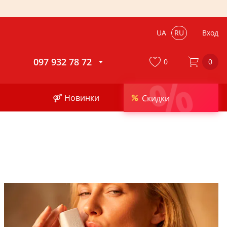
UA
RU
Вход
097 932 78 72
0
0
%
⚤ Новинки
Скидки