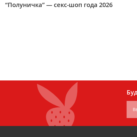
“Полуничка” — секс-шоп года 2026
Буд
В