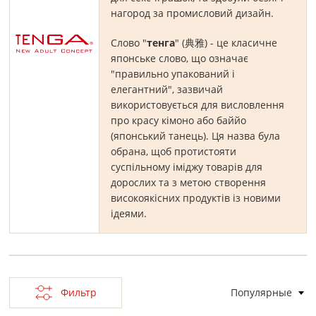
нагород за промисловий дизайн.
Слово "
тенга
" (
典雅
) - це класичне
японське слово, що означає
"правильно упакований і
елегантний", зазвичай
використовується для висловлення
про красу кімоно або баййо
(японський танець).
Ця назва була
обрана, щоб протистояти
суспільному іміджу товарів для
дорослих та з метою створення
високоякісних продуктів із новими
ідеями.
Фильтр
Популярные