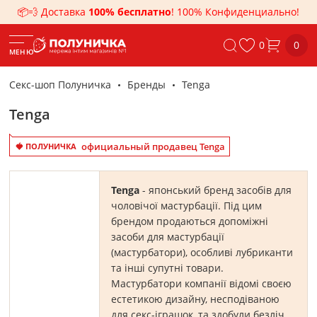
📦💨 Доставка
100% бесплатно
! 100% Конфиденциально!
0
0
МЕНЮ
Секс-шоп Полуничка
Бренды
Tenga
Tenga
официальный продавец Tenga
🍓 ПОЛУНИЧКА
Tenga
- японський бренд засобів для
чоловічої мастурбації. Під цим
брендом продаються допоміжні
засоби для мастурбації
(мастурбатори), особливі лубриканти
та інші супутні товари.
Мастурбатори компанії відомі своєю
естетикою дизайну, несподіваною
для секс-іграшок, та здобули безліч