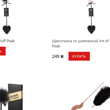
Puff Peak
Щекоталка со шлепалкой Art of 
Peak
Ь
249 ₴
КУПИТЬ