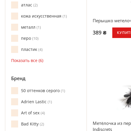
атлас
2
кожа искусственная
1
Перышко метелочк
металл
1
389 ₴
КУПИТ
перо
10
пластик
4
Бренд
50 оттенков серого
1
Adrien Lastic
1
Art of sex
4
Метёлочка из пер
Bad Kitty
2
Indiscrets