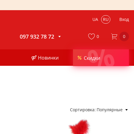
UA
RU
Вход
097 932 78 72
0
0
%
⚤ Новинки
Скидки
Сортировка
Популярные