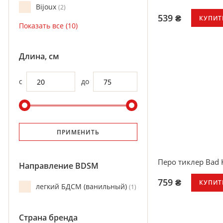
Bijoux
2
539 ₴
КУПИТ
Длина, см
с
до
ПРИМЕНИТЬ
Перо тиклер Bad K
Направление BDSM
759 ₴
КУПИТ
легкий БДСМ (ванильный)
1
Страна бренда