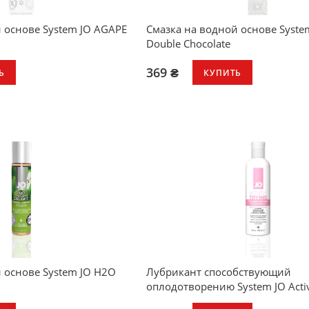
 основе System JO AGAPE
Смазка на водной основе Syste
Double Chocolate
369 ₴
Ь
КУПИТЬ
 основе System JO H2O
Лубрикант способствующий
оплодотворению System JO Activ