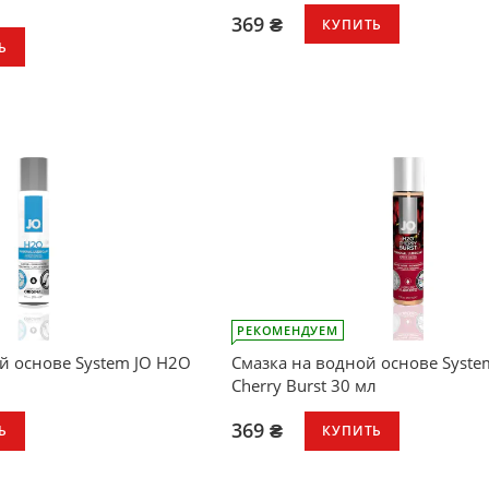
369 ₴
КУПИТЬ
Ь
Шелковисто-гладкое ощущение
Увлажнение и удовольствие
Легко смывается водой
Не оставляет пятен
Не содержит сахара
Клубничный аромат
Прекрасно подходит для соло ил
партнерской игры
Совместим с большинством игр
презервативов
РЕКОМЕНДУЕМ
й основе System JO H2O
Смазка на водной основе Syste
Cherry Burst 30 мл
369 ₴
Ь
КУПИТЬ