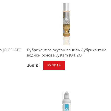
Не содержит сахара
Прекрасно подходит для соло или
партнерской игры
Совместим с большинством игрушек и
презервативов
m JO GELATO
Лубрикант со вкусом ваниль Лубрикант на
водной основе System JO H2O
369 ₴
КУПИТЬ