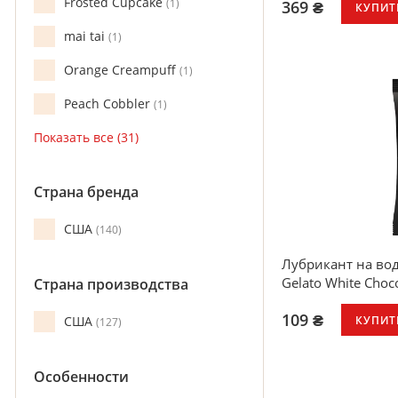
Frosted Cupcake
1
369 ₴
КУПИТ
mai tai
1
Orange Creampuff
1
Peach Cobbler
1
Страна бренда
США
140
Лубрикант на вод
Gelato White Choc
Страна производства
109 ₴
КУПИТ
США
127
вкус белого шок
без сахара, без 
Особенности
пропиленгликол