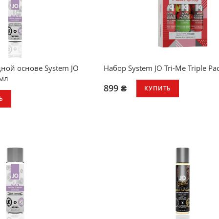
ры
льшинством игрушек и
ной основе System JO
Набор System JO Tri-Me Triple Pac
 мл
899 ₴
КУПИТЬ
Ь