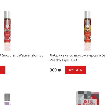
 Succulent Watermelon 30
Лубрикант со вкусом персика S
Peachy Lips H2O
369 ₴
Ь
КУПИТЬ
дкое ощущение
довольствие
 водой
тен
ара
а
дит для соло или