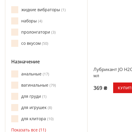
жидкие вибраторы
1
наборы
4
пролонгатори
3
со вкусом
50
Назначение
Лубрикант JO H2O
анальные
17
мл
вагинальные
79
369 ₴
КУПИТ
для груди
1
Шелковисто-гла
Увлажнение и у
для игрушек
8
Легко смывается
Не оставляет пя
для клитора
10
Не содержит сах
Со вкусом арбуз
Прекрасно подхо