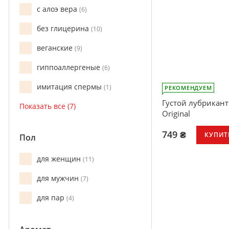
сбалансированн
с алоэ вера
6
долгое скольже
приятная, нелипк
без глицерина
10
смывается
подходит для и
веганские
9
ноль калорий
гиппоаллергеные
6
имитация спермы
1
РЕКОМЕНДУЕМ
Густой лубрикант
Original
749 ₴
КУПИТ
Пол
подходит для дл
для женщин
11
обеспечивают д
амортизацию от
для мужчин
7
изготовлен из г
(99,7%), получе
для пар
4
источников, рас