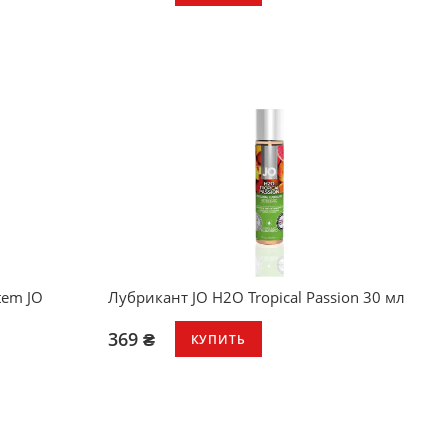
Съедобный
Шелковисто-гладкое ощущение
Легко смывается водой
Не оставляет пятен
Не содержит сахара
Не содержит спирта
Совместим с большинством игрушек и
презервативов
tem JO
Лубрикант JO H2O Tropical Passion 30 мл
369 ₴
КУПИТЬ
Шелковисто-гладкое ощущение
Увлажнение и удовольствие
Легко смывается водой
Не оставляет пятен