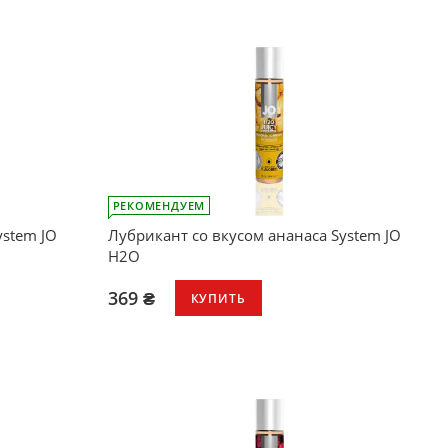
РЕКОМЕНДУЕМ
ystem JO
Лубрикант со вкусом ананаса System JO
H2O
369 ₴
КУПИТЬ