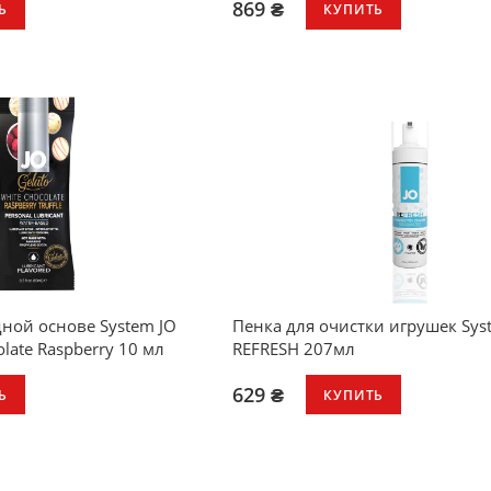
869 ₴
Ь
КУПИТЬ
ной основе System JO
Пенка для очистки игрушек Sys
olate Raspberry 10 мл
REFRESH 207мл
629 ₴
Ь
КУПИТЬ
олада с малиной
парабенов, без
я