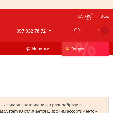
UA
RU
Вход
097 932 78 72
0
0
%
⚤ Новинки
Скидки
енных совершенствованию и разнообразию
нд System JO отличается широким ассортиментом