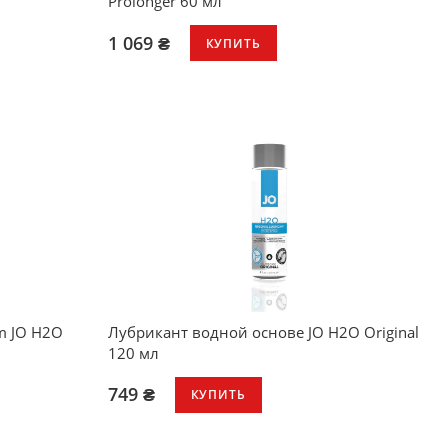
Prolonger 60 мл
1 069 ₴
КУПИТЬ
Предотвращает преждевременную
эякуляцию
Быстро действует
Местный десенсибилизатор
Совместим с большинством игрушек
и
Не совместим с полиуретановыми
презервативами
ушек и
m JO H2O
Лубрикант водной основе JO H2O Original
120 мл
749 ₴
КУПИТЬ