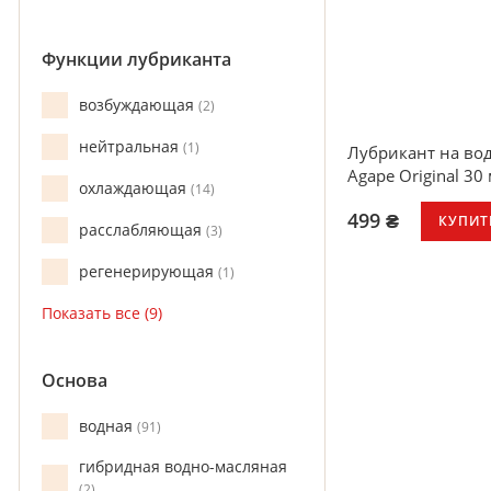
партнерской иг
Совместим с бо
Функции лубриканта
презервативов
возбуждающая
2
нейтральная
1
Лубрикант на вод
Agape Original 30
охлаждающая
14
499 ₴
КУПИТ
расслабляющая
3
регенерирующая
1
Основа
водная
91
гибридная водно-масляная
2