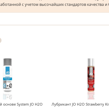
аботанной с учетом высочайших стандартов качества и 
й основе System JO H2O
Лубрикант JO H2O Strawberry Ki