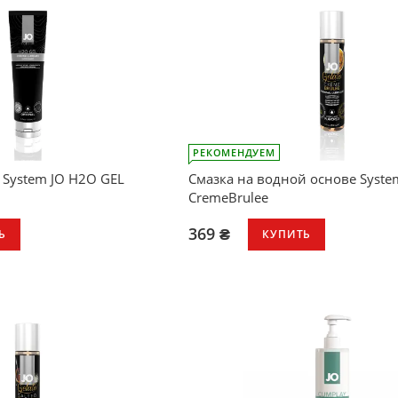
ый рН
ние
ая текстура, легко
спользования с игрушками
РЕКОМЕНДУЕМ
 System JO H2O GEL
Смазка на водной основе Syste
CremeBrulee
369 ₴
Ь
КУПИТЬ
ительных сеансов секс игр
ополнительную
 трения
лицерина высшего сорта USP
нного из экологически чистых
тительного происхождения.