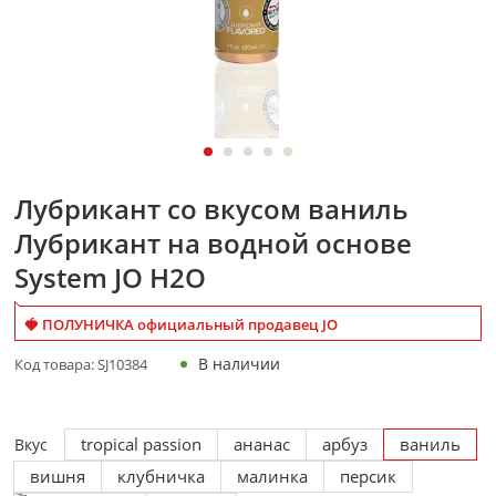
Лубрикант со вкусом ваниль
Лубрикант на водной основе
System JO H2O
🍓 ПОЛУНИЧКА официальный продавец JO
В наличии
Код товара:
SJ10384
tropical passion
ананас
арбуз
ваниль
Вкус
вишня
клубничка
малинка
персик