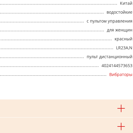
Китай
водостойкие
с пультом управления
для женщин
красный
LR23A,N
пульт дистанционный
4024144573653
Вибраторы