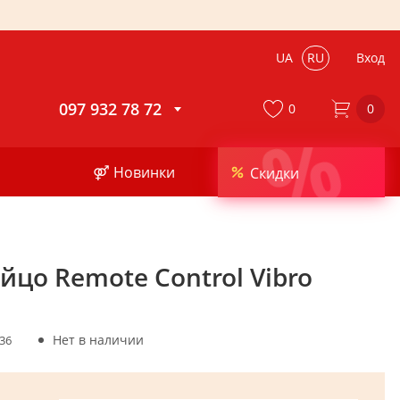
UA
RU
Вход
097 932 78 72
0
0
%
⚤ Новинки
Скидки
йцо Remote Control Vibro
Нет в наличии
36