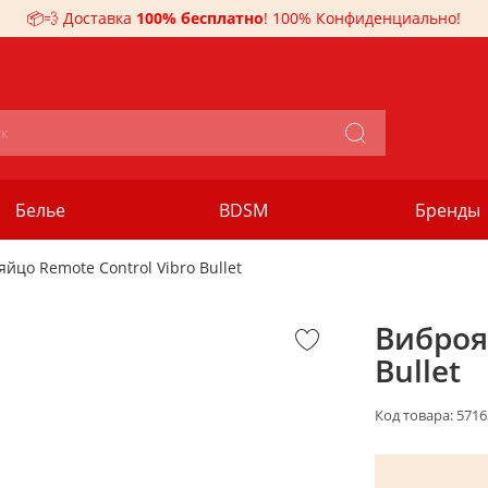
📦💨 Доставка
100% бесплатно
! 100% Конфиденциально!
Белье
BDSM
Бренды
йцо Remote Control Vibro Bullet
Виброя
Bullet
Код товара:
5716