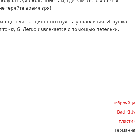
лучать удовольствие там, где вам этого хочется.
не теряйте время зря!
помощью дистанционного пульта управления. Игрушка
 точку G. Легко извлекается с помощью петельки.
виброяйца
Bad Kitty
пластик
Германия