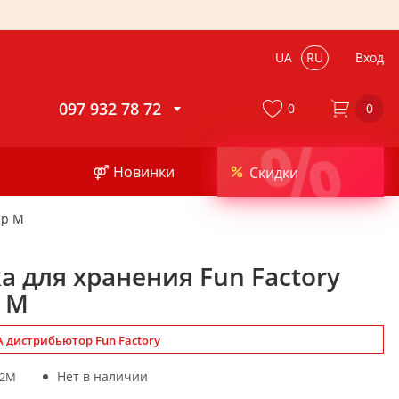
UA
RU
Вход
097 932 78 72
0
0
%
⚤ Новинки
Скидки
ер M
а для хранения Fun Factory
 M
 дистрибьютор Fun Factory
Нет в наличии
02M