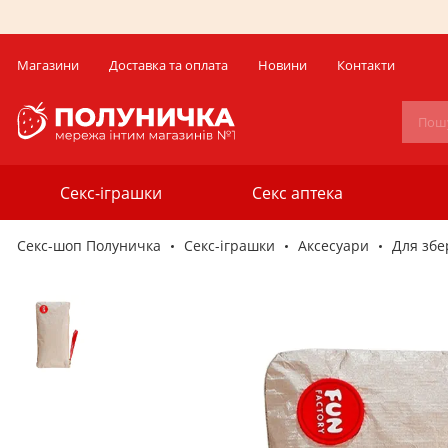
Магазини
Доставка та оплата
Новини
Контакти
Секс-іграшки
Секс аптека
Секс-шоп Полуничка
Секс-iграшки
Аксесуари
Для збе