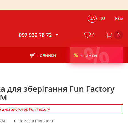
UA
RU
Вхід
097 932 78 72
0
0
%
⚤ Новинки
Знижки
 для зберігання Fun Factory
 M
дистриб’ютор Fun Factory
Немає в наявності
02M