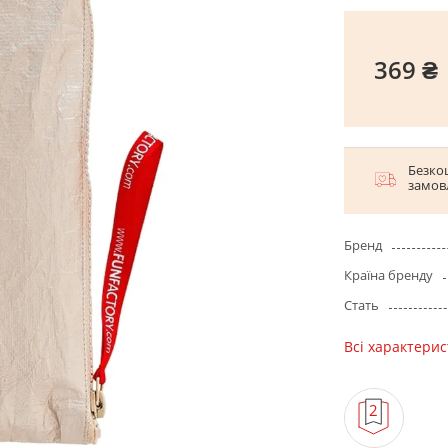
369 ₴
Безко
замов
Бренд
Країна бренду
Стать
Всі характери