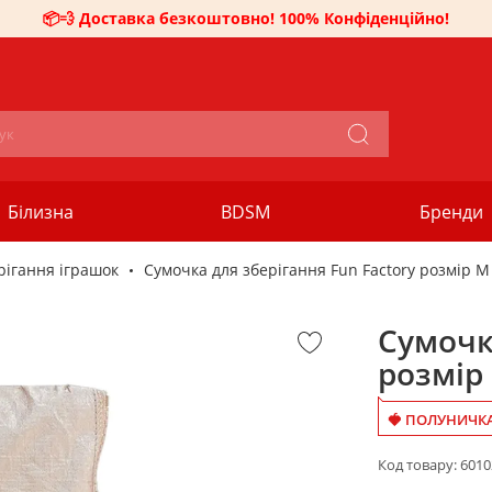
📦💨 Доставка безкоштовно! 100% Конфіденційно!
Білизна
BDSM
Бренди
рігання іграшок
Сумочка для зберігання Fun Factory розмір M
Сумочка
розмір
🍓 ПОЛУНИЧКА 
Код товару:
601