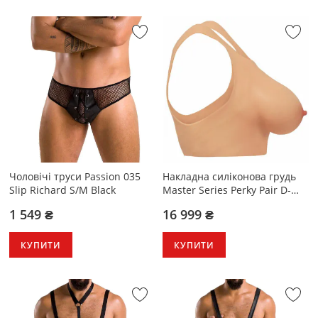
Чоловічі труси Passion 035
Накладна силіконова грудь
Slip Richard S/M Black
Master Series Perky Pair D-
Cup Silicone Breasts
1 549 ₴
16 999 ₴
КУПИТИ
КУПИТИ