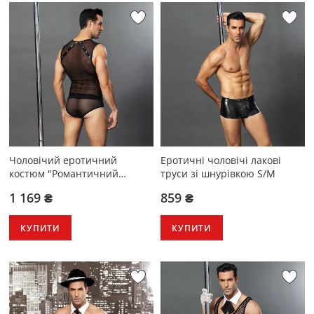
Чоловічий еротичний
Еротичні чоловічі лакові
костюм "Романтичний
труси зі шнурівкою S/M
Стівен" S/M
1 169 ₴
859 ₴
КУПИТИ
КУПИТИ