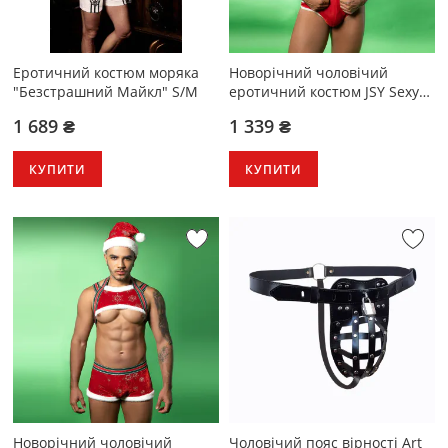
Еротичний костюм моряка
Новорічний чоловічий
"Безстрашний Майкл" S/M
еротичний костюм JSY Sexy
Lingerie Christmas Suit 9132
1 689 ₴
1 339 ₴
One Size
КУПИТИ
КУПИТИ
Новорічний чоловічий
Чоловічий пояс вірності Art