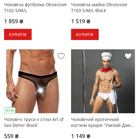
Чоловіча футболка Obsessive
Чоловіча майка Obsessive
T102 S/M/L
T103 S/M/L Black
1 859 ₴
1 519 ₴
КУПИТИ
КУПИТИ
NEW
Чоловічі труси з сітки Art of
Чоловічий еротичний
Sex Demir Black
костюм кухаря "Умілий Джек"
S/M
559 ₴
1 149 ₴