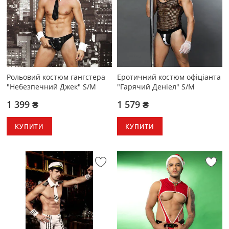
Рольовий костюм гангстера
Еротичний костюм офіціанта
"Небезпечний Джек" S/M
"Гарячий Деніел" S/M
1 399 ₴
1 579 ₴
КУПИТИ
КУПИТИ