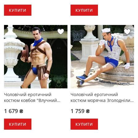
КУПИТИ
КУПИТИ
Чоловічий еротичний
Чоловічий еротичний
костюм ковбоя "Влучний
костюм морячка Зголоднілий
Вебстер" S/M
Робін S/M
1 679 ₴
1 759 ₴
КУПИТИ
КУПИТИ