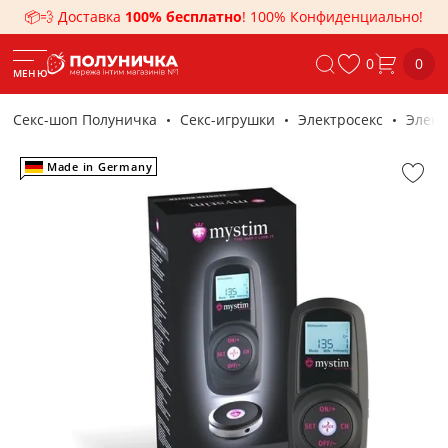
📦💨 Доставка
100% бесплатно
! 100% Конфиденциально!
0
0
МЕНЮ
Секс-шоп Полуничка
Секс-игрушки
Электросекс
Элект
Made in Germany