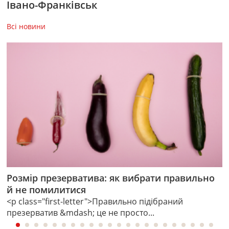
Івано-Франківськ
Всi новини
Розмір презерватива: як вибрати правильно
К
й не помилитися
А
<p class="first-letter">Правильно підібраний
презерватив &mdash; це не просто...