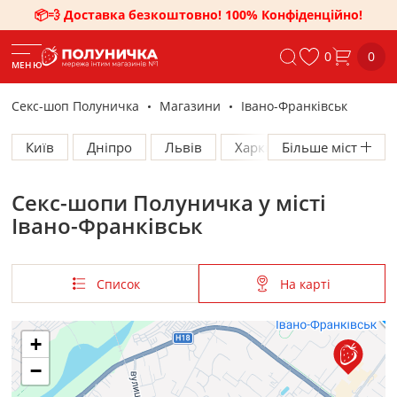
📦💨 Доставка безкоштовно! 100% Конфіденційно!
0
0
МЕНЮ
Секс-шоп Полуничка
Магазини
Івано-Франківськ
Київ
Дніпро
Львів
Харків
Більше міст
Одеса
Полтава
Запоріжжя
Кременчук
Суми
Секс-шопи Полуничка у місті
Івано-Франківськ
Умань
Вінниця
Івано-Франківськ
Тернопіль
Хмельницький
Павлоград
Миколаїв
Кам'янське
Чернівці
Список
На карті
Черкаси
Херсон
Ужгород
Кривий Ріг
Самар
Луцьк
Кропивницький
+
Житомир
Олександрія
Рівне
−