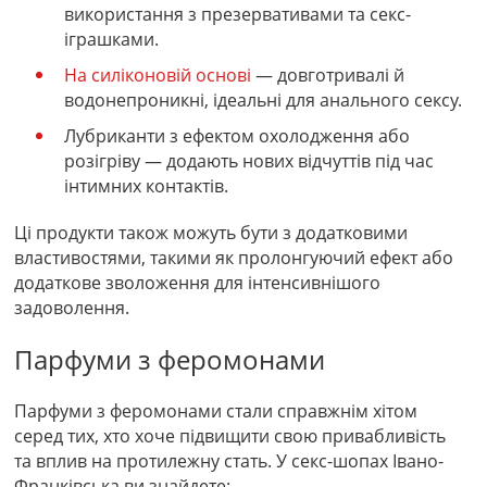
використання з презервативами та секс-
іграшками.
На силіконовій основі
— довготривалі й
водонепроникні, ідеальні для анального сексу.
Лубриканти з ефектом охолодження або
розігріву
— додають нових відчуттів під час
інтимних контактів.
Ці продукти також можуть бути з додатковими
властивостями, такими як пролонгуючий ефект або
додаткове зволоження для інтенсивнішого
задоволення.
Парфуми з феромонами
Парфуми з феромонами стали справжнім хітом
серед тих, хто хоче підвищити свою привабливість
та вплив на протилежну стать. У секс-шопах Івано-
Франківська ви знайдете: