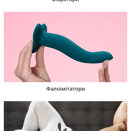
Фалоімітатори