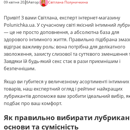
09 квітня 2026
Автор:
Світлана Полуничкина
Привіт! З вами Світлана, експерт інтернет-магазину
Polunichka.ua. У сучасному світі якісний інтимний лубр
— це не просто доповнення, а абсолютна база для
здорового інтимного життя. Правильно підібрана змаз
відіграє важливу роль: вона потрібна для делікатного
зволоження, захисту слизової та суттєвого зменшення 
Завдяки їй будь-який секс стає в рази приємнішим і
безпечнішим.
Якщо ви губитеся у величезному асортименті інтимних
товарів, наш експертний огляд і рейтинг найкращих
лубрикантів допоможе вам зробити ідеальний вибір, я
подбає про ваш комфорт.
Як правильно вибирати лубрикан
основи та сумісність