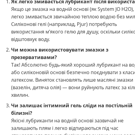
Як легко змивається лубрикант після використ
Якщо це змазка на водній основі (як System JO H2O),
легко змивається звичайною теплою водою без мил
Силіконові гелі (наприклад, Pjur) потребують
використання м’якого гелю для душу, оскільки силік
відштовхує воду.
Чи можна використовувати змазки з
презервативами?
Так! Абсолютно будь-який хороший лубрикант на во
або силіконовій основі безпечно поєднувати з кла
латексом. Виняток становлять лише масляні змазки
(вазелін, дитяча олія) — вони руйнують латекс за кіл
хвилин.
Чи залишає інтимний гель сліди на постільній
білизні?
Якісні лубриканти на водній основі зазвичай не
залишають плям і легко відпираються під час