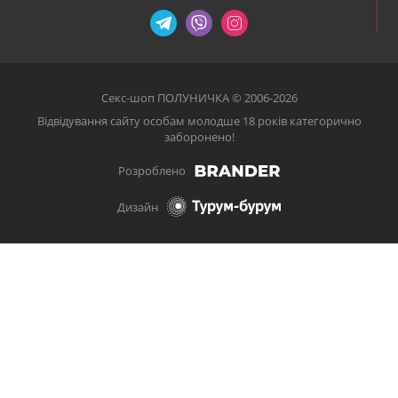
Секс-шоп ПОЛУНИЧКА © 2006-2026
Відвідування сайту особам молодше 18 років категорично
заборонено!
Розроблено
Дизайн