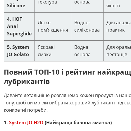
текстура
основа
Silicone
якості
4. HOT
Легке
Водно-
Для аналь
Anal
пом’якшення
силіконова
практик
Superglide
5. System
Яскраві
Водна
Для ораль
JO Gelato
смаки
основа
пестощів
Повний ТОП-10 і рейтинг найкра
лубрикантів
Давайте детальніше розглянемо кожен продукт із наш
топу, щоб ви могли вибрати хороший лубрикант під сво
конкретні потреби.
1.
System JO H2O
(Найкраща базова змазка)