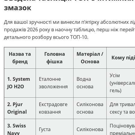
змазок
Для вашої зручності ми винесли п’ятірку абсолютних лі
продажів 2026 року в наочну таблицю, перш ніж перей
детального розбору всього ТОП-10.
Назва та
Головна
Матеріал /
Кому під
бренд
фішка
Основа
Усім
1. System
Еталонне
Водна
(універса
JO H2O
зволоження
основа
гель)
2. Pjur
Екстрадовге
Силіконова
Для трива
Original
ковзання
основа
сексу та в
3. Swiss
Поцінову
Густа
Силіконова
Navy
преміальн