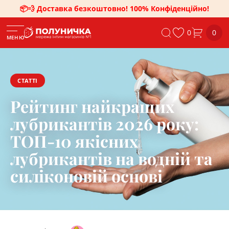
📦💨 Доставка безкоштовно! 100% Конфіденційно!
0
0
МЕНЮ
СТАТТІ
Рейтинг найкращих
лубрикантів 2026 року:
ТОП-10 якісних
лубрикантів на водній та
силіконовій основі