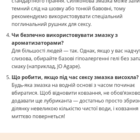
стандартного прання. Силіконова змазка може зал
темний слід на шовку або тонкій бавовні, тому
рекомендуємо використовувати спеціальний
поглинальний рушник для сексу.
Чи безпечно використовувати змазку з
ароматизаторами?
Для більшості людей — так. Однак, якщо у вас надчу
слизова, обирайте базові гіпоалергенні гелі без зап
смаку (наприклад, JO Agape).
Що робити, якщо під час сексу змазка висохла?
Будь-яка змазка на водній основі з часом починає
вбиратися. Щоб відновити ковзання, не обов’язков
додавати ще лубриканта — достатньо просто збриз
ділянку невеликою кількістю чистої води, і ковзання
миттєво повернеться!