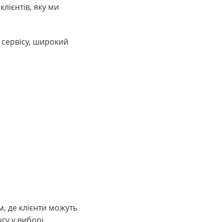
лієнтів, яку ми
 сервісу, широкий
, де клієнти можуть
гу у виборі