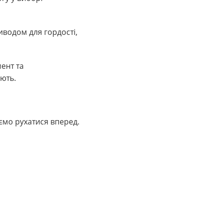
иводом для гордості,
ент та
ють.
ємо рухатися вперед.