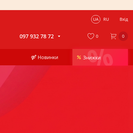
UA
RU
Вхід
097 932 78 72
0
0
%
⚤ Новинки
Знижки