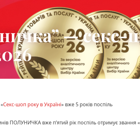
ничка” — секс-
2026
«
Секс-шоп року в Україні
» вже 5 років поспіль
нів ПОЛУНИЧКА вже п’ятий рік поспіль отримує звання «