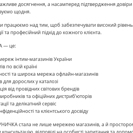
ажливе досягнення, а насамперед підтвердження довіри к
вуємо щодня.
ми працюємо над тим, щоб забезпечувати високий рівень
ії та професійний підхід до кожного клієнта.
 — це:
 мереж інтим-магазинів України
ів по всій країні
тності та широка мережа офлайн-магазинів
в для дорослих у каталозі
ція від провідних світових брендів
 виробників та офіційних дистриб’юторів
ації та делікатний сервіс
нфіденційності та клієнтського досвіду
НИЧКА стала не лише мережею магазинів, а й простором
консультацію, відповіді на особисті запитання та допомо