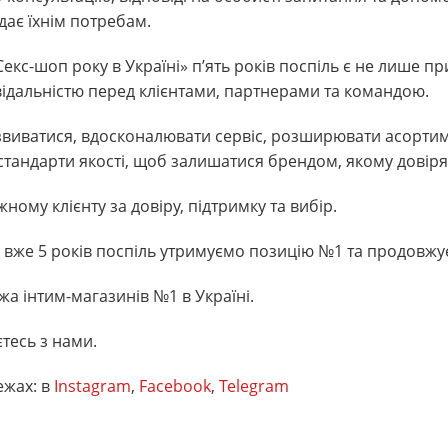
ідає їхнім потребам.
кс-шоп року в Україні» п’ять років поспіль є не лише пр
відальністю перед клієнтами, партнерами та командою.
иватися, вдосконалювати сервіс, розширювати асортим
стандарти якості, щоб залишатися брендом, якому довіря
ому клієнту за довіру, підтримку та вибір.
 вже 5 років поспіль утримуємо позицію №1 та продовжу
 інтим-магазинів №1 в Україні.
тесь з нами.
ежах: в
Instagram
,
Facebook
,
Telegram