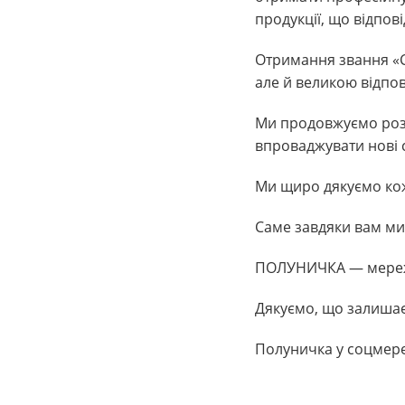
продукції, що відпов
Отримання звання «Се
але й великою відпо
Ми продовжуємо розв
впроваджувати нові 
Ми щиро дякуємо кожн
Саме завдяки вам ми
ПОЛУНИЧКА — мережа
Дякуємо, що залишає
Полуничка у соцмер