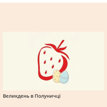
Великдень в Полуничці