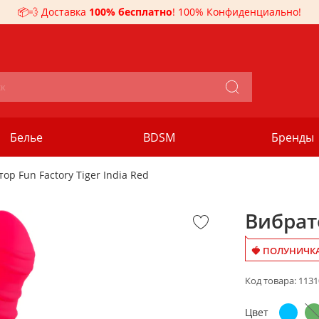
📦💨 Доставка
100% бесплатно
! 100% Конфиденциально!
Белье
BDSM
Бренды
ор Fun Factory Tiger India Red
Вибрато
🍓 ПОЛУНИЧКА
Код товара:
1131
Цвет