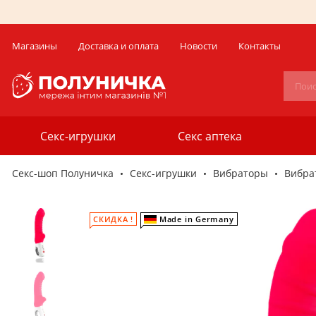
Магазины
Доставка и оплата
Новости
Контакты
Секс-игрушки
Секс аптека
Секс-шоп Полуничка
Секс-игрушки
Вибраторы
Вибрат
СКИДКА !
Made in Germany