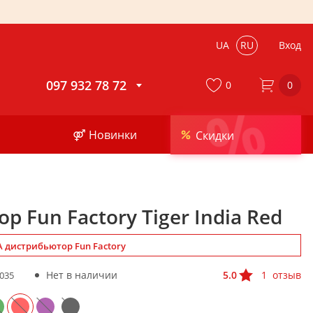
UA
RU
Вход
097 932 78 72
0
0
%
⚤ Новинки
Скидки
р Fun Factory Tiger India Red
 дистрибьютор Fun Factory
Нет в наличии
5.0
1
отзыв
035