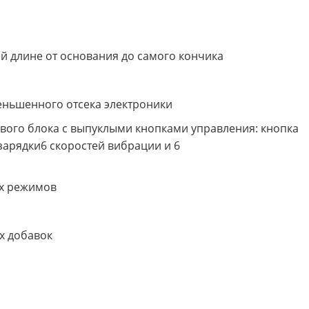
й длине от основания до самого кончика
меньшенного отсека электроники
вого блока с выпуклыми кнопками управления: кнопка
 зарядки6 скоростей вибрации и 6
ых режимов
х добавок