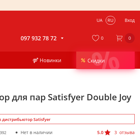
UA
RU
Вход
097 932 78 72
0
0
%
⚤ Новинки
Скидки
р для пар Satisfyer Double Joy
 дистрибьютор Satisfyer
Нет в наличии
5.0
3
отзыва
392