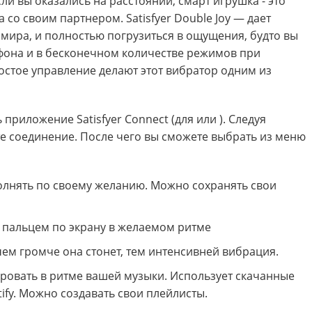
ли вы оказались на расстоянии, смарт игрушка - это
со своим партнером. Satisfyer Double Joy — дает
мира, и полностью погрузиться в ощущения, будто вы
тфона и в бесконечном количестве режимов при
остое управление делают этот вибратор одним из
риложение Satisfyer Connect (для или ). Следуя
те соединение. После чего вы сможете выбрать из меню
олнять по своему желанию. Можно сохранять свои
 пальцем по экрану в желаемом ритме
ем громче она стонет, тем интенсивней вибрация.
ровать в ритме вашей музыки. Использует скачанные
ify. Можно создавать свои плейлисты.