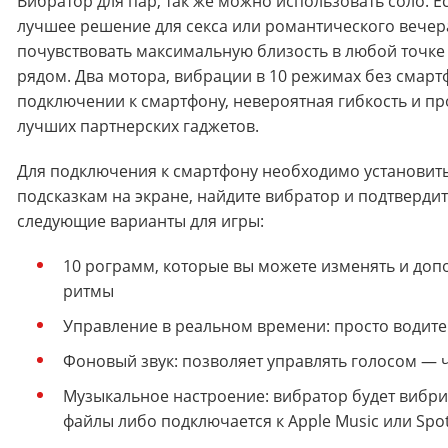
Вибратор для пар, так же можно использовать соло. Ес
лучшее решение для секса или романтического вечера 
почувствовать максимальную близость в любой точке 
рядом. Два мотора, вибрации в 10 режимах без смар
подключении к смартфону, невероятная гибкость и пр
лучших партнерских гаджетов.
Для подключения к смартфону необходимо установить п
подсказкам на экране, найдите вибратор и подтверди
следующие варианты для игры:
10 рограмм, которые вы можете изменять и доп
ритмы
Управление в реальном времени: просто водите
Фоновый звук: позволяет управлять голосом — ч
Музыкальное настроение: вибратор будет вибри
файлы либо подключается к Apple Music или Spot