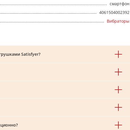
смартфон
4061504002392
Вибраторы
рушками Satisfyer?
нционно?