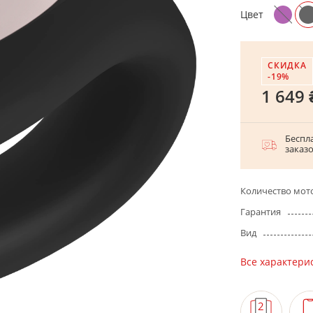
Цвет
СКИДКА
-19%
1 649 
Беспла
заказ
Количество мот
Гарантия
Вид
Все характери