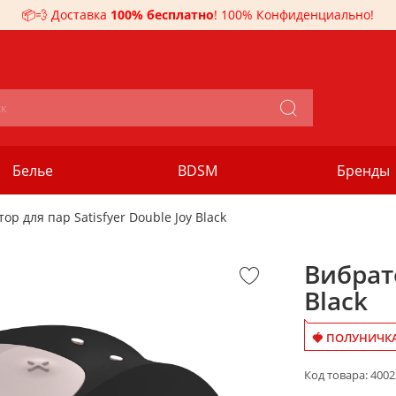
📦💨 Доставка
100% бесплатно
! 100% Конфиденциально!
Белье
BDSM
Бренды
ор для пар Satisfyer Double Joy Black
Вибрато
Black
🍓 ПОЛУНИЧКА
Код товара:
4002