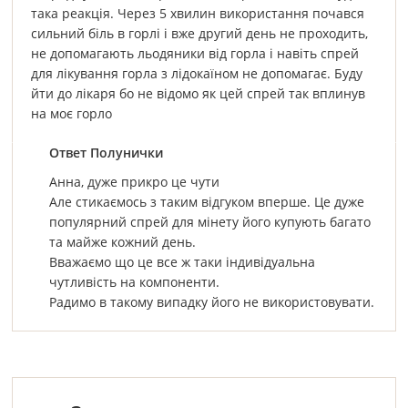
така реакція. Через 5 хвилин використання почався
сильний біль в горлі і вже другий день не проходить,
не допомагають льодяники від горла і навіть спрей
для лікування горла з лідокаїном не допомагає. Буду
йти до лікаря бо не відомо як цей спрей так вплинув
на моє горло
Ответ Полунички
Анна, дуже прикро це чути
Але стикаємось з таким відгуком вперше. Це дуже
популярний спрей для мінету його купують багато
та майже кожний день.
Вважаємо що це все ж таки індивідуальна
чутливість на компоненти.
Радимо в такому випадку його не використовувати.