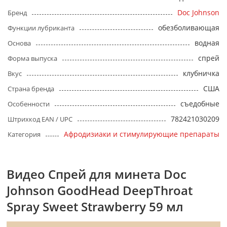
Doc Johnson
Бренд
обезболивающая
Функции лубриканта
водная
Основа
спрей
Форма выпуска
клубничка
Вкус
США
Страна бренда
съедобные
Особенности
782421030209
Штрихкод EAN / UPC
Афродизиаки и стимулирующие препараты
Категория
Видео Спрей для минета Doc
Johnson GoodHead DeepThroat
Spray Sweet Strawberry 59 мл