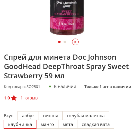
Спрей для минета Doc Johnson
GoodHead DeepThroat Spray Sweet
Strawberry 59 мл
В наличии
Код товара:
SO2801
Только
1
шт в наличии
1.0
1
отзыв
арбуз
вишня
голубая малинка
Вкус
клубничка
манго
мята
сладкая вата