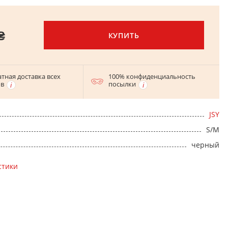
₴
КУПИТЬ
тная доставка всех
100% конфиденциальность
ов
посылки
JSY
S/M
черный
стики