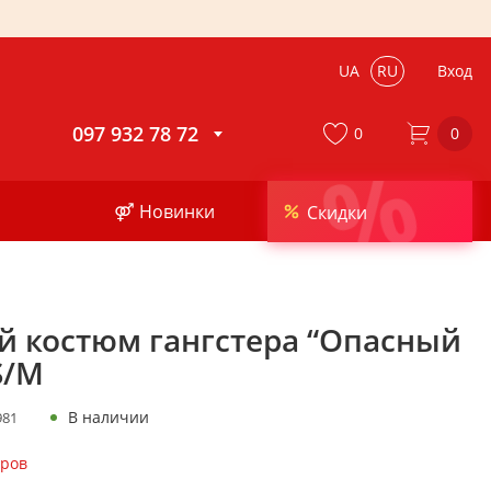
UA
RU
Вход
097 932 78 72
0
0
%
⚤ Новинки
Скидки
й костюм гангстера “Опасный
S/M
В наличии
981
еров