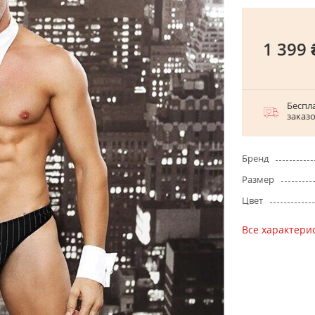
1 399 
Беспла
заказ
Бренд
Размер
Цвет
Все характери