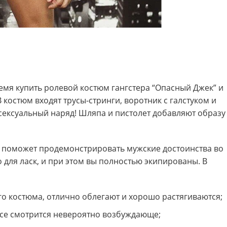
емя купить ролевой костюм гангстера “Опасный Джек” и
 костюм входят трусы-стринги, воротник с галстуком и
ексуальный наряд! Шляпа и пистолет добавляют образу
 поможет продемонстрировать мужские достоинства во
но для ласк, и при этом вы полностью экипированы. В
го костюма, отлично облегают и хорошо растягиваются;
рсе смотрится невероятно возбуждающе;