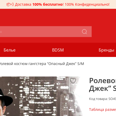
📦💨 Доставка
100% бесплатно
! 100% Конфиденциально!
Белье
BDSM
Бренды
Ролевой костюм гангстера “Опасный Джек” S/M
Ролево
Джек” 
Код товара:
SO4
Таблица разм