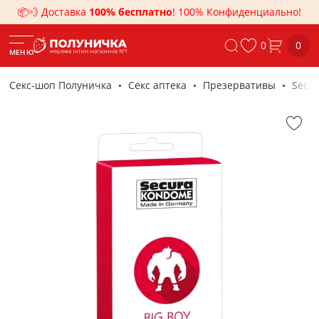
📦💨 Доставка
100% бесплатно
! 100% Конфиденциально!
0
0
МЕНЮ
Секс-шоп Полуничка
Секс аптека
Презервативы
Secur