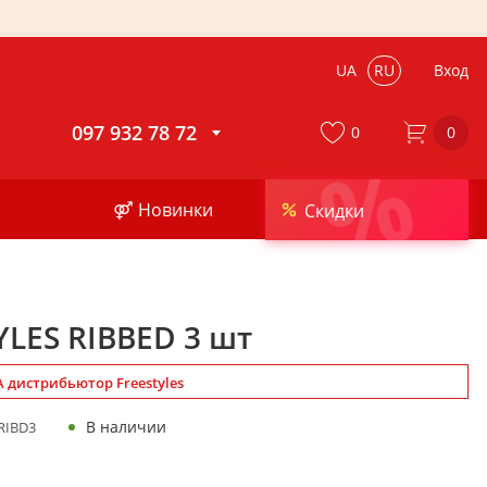
UA
RU
Вход
097 932 78 72
0
0
%
⚤ Новинки
Скидки
YLES RIBBED 3 шт
 дистрибьютор Freestyles
В наличии
RIBD3