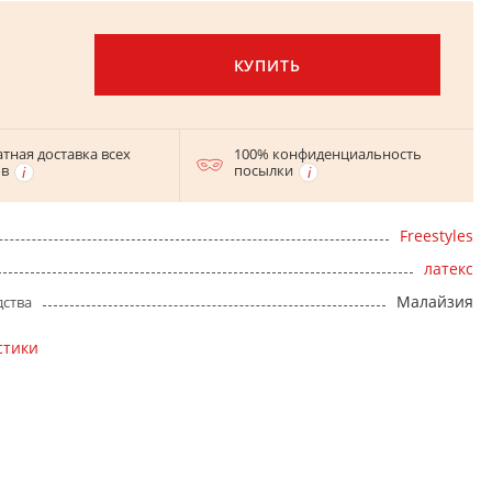
КУПИТЬ
тная доставка всех
100% конфиденциальность
ов
посылки
Freestyles
латекс
Малайзия
дства
стики