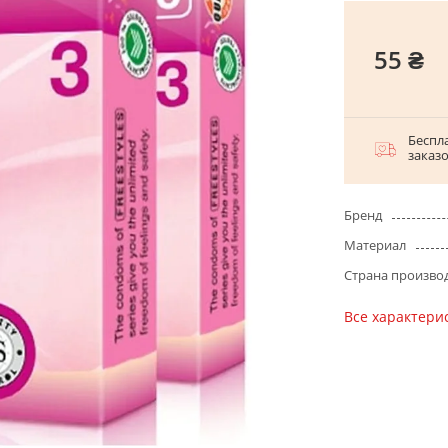
55 ₴
Беспла
заказ
Бренд
Материал
Страна произво
Все характери