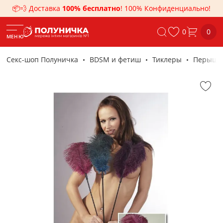
📦💨 Доставка
100% бесплатно
! 100% Конфиденциально!
0
0
МЕНЮ
Секс-шоп Полуничка
BDSM и фетиш
Тиклеры
Перышко