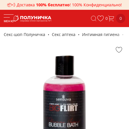
📦💨 Доставка
100% бесплатно
! 100% Конфиденциально!
0
0
МЕНЮ
Секс-шоп Полуничка
Секс аптека
Интимная гигиена
К