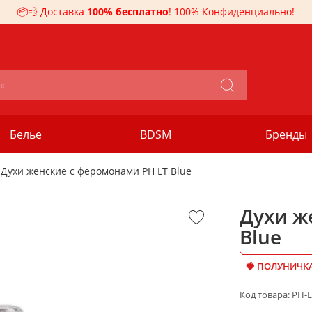
📦💨 Доставка
100% бесплатно
! 100% Конфиденциально!
Белье
BDSM
Бренды
Духи женские с феромонами PH LT Blue
Духи ж
Blue
🍓 ПОЛУНИЧКА
Код товара:
PH-