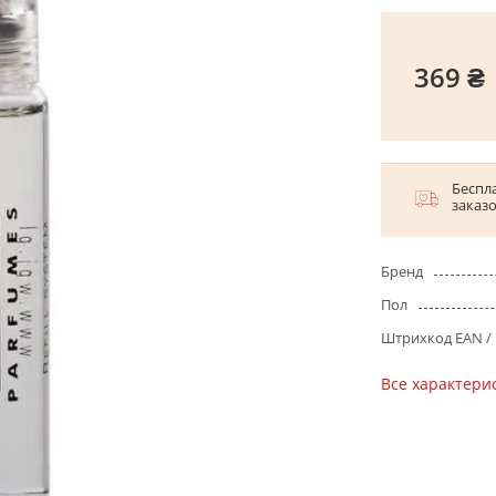
369 ₴
Беспла
заказ
Бренд
Пол
Штрихкод EAN /
Все характери