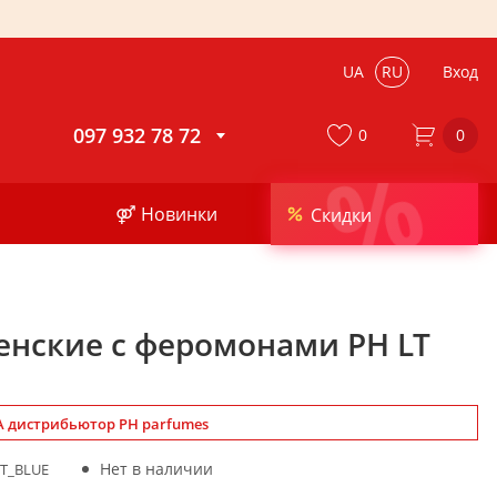
UA
RU
Вход
097 932 78 72
0
0
%
⚤ Новинки
Скидки
енские с феромонами PH LT
 дистрибьютор PH parfumes
Нет в наличии
LT_BLUE