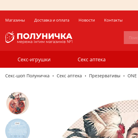
Магазины
Доставка и оплата
Новости
Контакты
Секс-игрушки
Секс аптека
Секс-шоп Полуничка
Секс аптека
Презервативы
ONE 