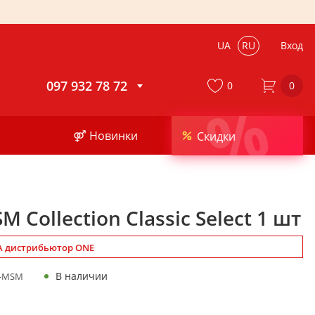
UA
RU
Вход
097 932 78 72
0
0
%
⚤ Новинки
Скидки
 Collection Classic Select 1 шт
 дистрибьютор ONE
В наличии
-MSM