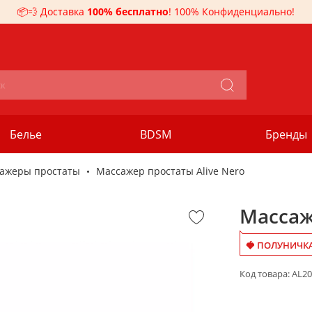
📦💨 Доставка
100% бесплатно
! 100% Конфиденциально!
Белье
BDSM
Бренды
ажеры простаты
Массажер простаты Alive Nero
Массаж
🍓 ПОЛУНИЧКА
Код товара:
AL20