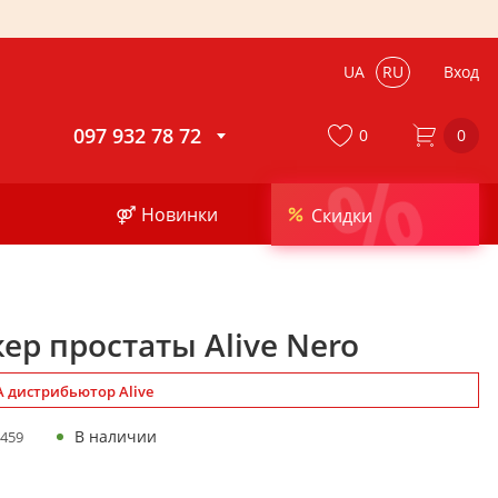
UA
RU
Вход
097 932 78 72
0
0
%
⚤ Новинки
Скидки
ер простаты Alive Nero
 дистрибьютор Alive
В наличии
459