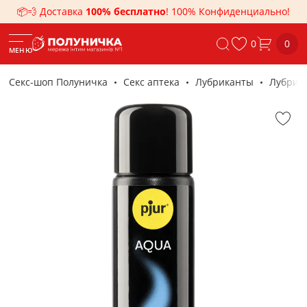
📦💨 Доставка
100% бесплатно
! 100% Конфиденциально!
0
0
МЕНЮ
Секс-шоп Полуничка
Секс аптека
Лубриканты
Лубрика