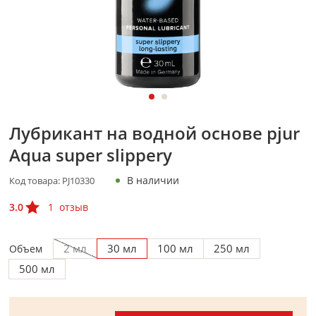
Лубрикант на водной основе pjur
Aqua super slippery
В наличии
Код товара:
PJ10330
3.0
1
отзыв
2 мл
30 мл
100 мл
250 мл
Объем
500 мл