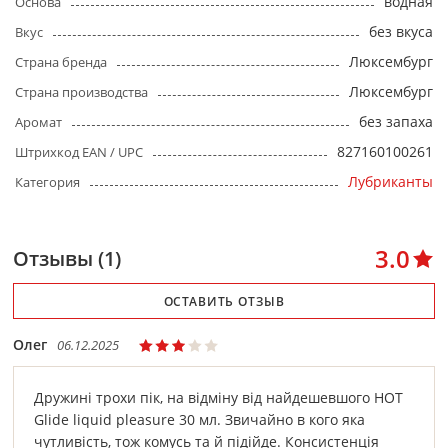
водная
Основа
без вкуса
Вкус
Люксембург
Страна бренда
Люксембург
Страна производства
без запаха
Аромат
827160100261
Штрихкод EAN / UPC
Лубриканты
Категория
3.0
Отзывы (1)
ОСТАВИТЬ ОТЗЫВ
Олег
06.12.2025
Дружині трохи пік, на відміну від найдешевшого HOT
Glide liquid pleasure 30 мл. Звичайно в кого яка
чутливість, тож комусь та й підійде. Консистенція