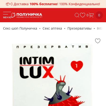
📦💨 Доставка
100% бесплатно
! 100% Конфиденциально!
0
0
МЕНЮ
Секс-шоп Полуничка
Секс аптека
Презервативы
Intim