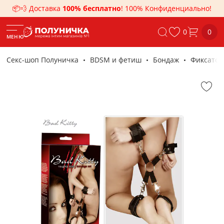
📦💨 Доставка
100% бесплатно
! 100% Конфиденциально!
0
0
МЕНЮ
Секс-шоп Полуничка
BDSM и фетиш
Бондаж
Фиксато