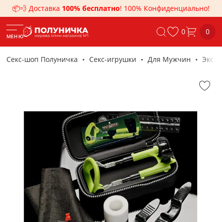
📦💨 Доставка
100% бесплатно
! 100% Конфиденциально!
0
0
МЕНЮ
Секс-шоп Полуничка
Секс-игрушки
Для Мужчин
Экст