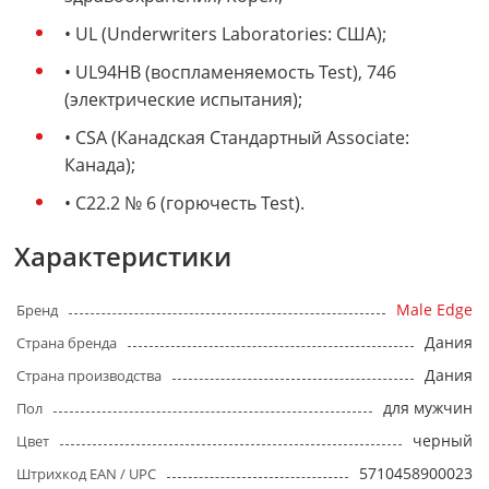
• UL (Underwriters Laboratories: США);
• UL94HB (воспламеняемость Test), 746
(электрические испытания);
• CSA (Канадская Стандартный Associate:
Канада);
• C22.2 № 6 (горючесть Test).
Характеристики
Male Edge
Бренд
Дания
Страна бренда
Дания
Страна производства
для мужчин
Пол
черный
Цвет
5710458900023
Штрихкод EAN / UPC