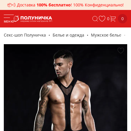
📦💨 Доставка
100% бесплатно
! 100% Конфиденциально!
0
0
МЕНЮ
Секс-шоп Полуничка
Белье и одежда
Мужское белье
М