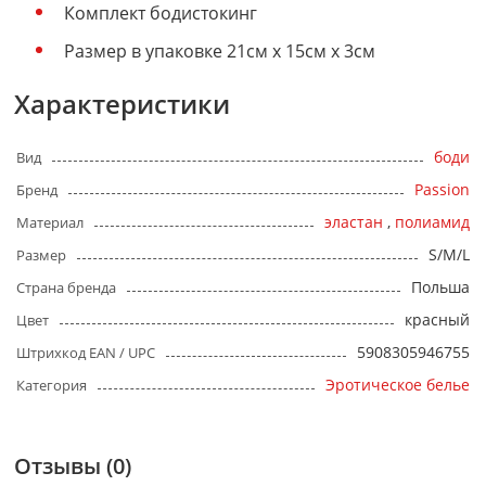
Комплект бодистокинг
Размер в упаковке 21см х 15см х 3см
Характеристики
боди
Вид
Passion
Бренд
эластан
,
полиамид
Материал
S/M/L
Размер
Польша
Страна бренда
красный
Цвет
5908305946755
Штрихкод EAN / UPC
Эротическое белье
Категория
Отзывы (0)