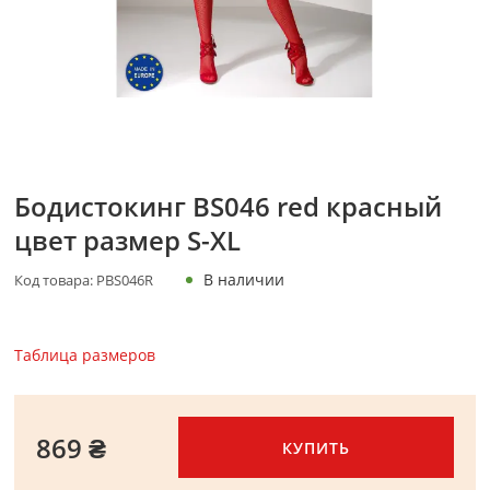
Бодистокинг BS046 red красный
цвет размер S-XL
В наличии
Код товара:
PBS046R
Таблица размеров
869 ₴
КУПИТЬ