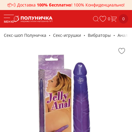
📦💨 Доставка
100% бесплатно
! 100% Конфиденциально!
0
0
МЕНЮ
Секс-шоп Полуничка
Секс-игрушки
Вибраторы
Анальн