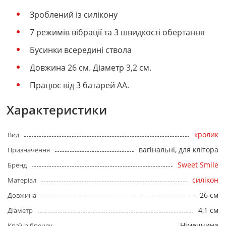
Зроблений із силікону
7 режимів вібрації та 3 швидкості обертання
Бусинки всередині ствола
Довжина 26 см. Діаметр 3,2 см.
Працює від 3 батарей АА.
Характеристики
кролик
Вид
вагінальні, для клітора
Призначення
Sweet Smile
Бренд
силікон
Матеріал
26 см
Довжина
4,1 см
Діаметр
Німеччина
Країна бренду