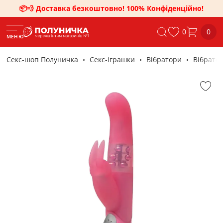
📦💨 Доставка безкоштовно! 100% Конфіденційно!
0
0
МЕНЮ
Секс-шоп Полуничка
Секс-iграшки
Вібратори
Вібратор