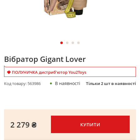
Вібратор Gigant Lover
🍓 ПОЛУНИЧКА дистриб’ютор You2Toys
В наявності
Код товару:
563986
Тільки
2
шт в наявності
2 279 ₴
КУПИТИ