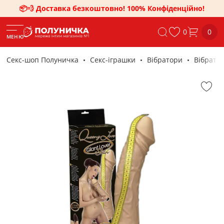
📦💨 Доставка безкоштовно! 100% Конфіденційно!
0
0
МЕНЮ
Секс-шоп Полуничка
Секс-iграшки
Вібратори
Вібратор