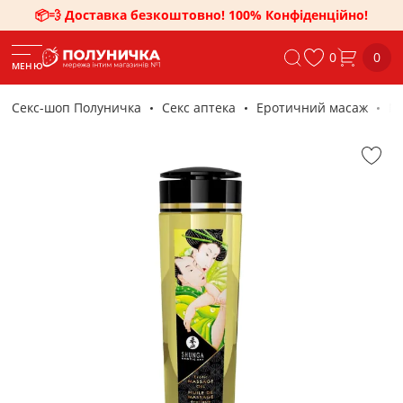
📦💨 Доставка безкоштовно! 100% Конфіденційно!
0
0
МЕНЮ
Секс-шоп Полуничка
Секс аптека
Еротичний масаж
Ма