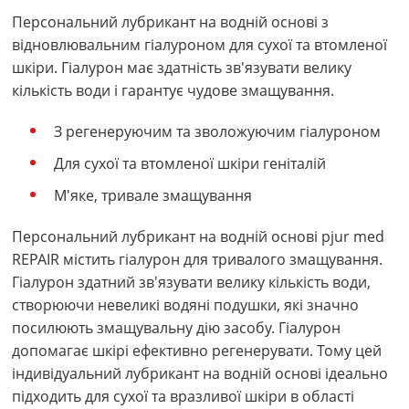
Персональний лубрикант на водній основі з
відновлювальним гіалуроном для сухої та втомленої
шкіри. Гіалурон має здатність зв'язувати велику
кількість води і гарантує чудове змащування.
З регенеруючим та зволожуючим гіалуроном
Для сухої та втомленої шкіри геніталій
М'яке, тривале змащування
Персональний лубрикант на водній основі pjur med
REPAIR містить гіалурон для тривалого змащування.
Гіалурон здатний зв'язувати велику кількість води,
створюючи невеликі водяні подушки, які значно
посилюють змащувальну дію засобу. Гіалурон
допомагає шкірі ефективно регенерувати. Тому цей
індивідуальний лубрикант на водній основі ідеально
підходить для сухої та вразливої шкіри в області