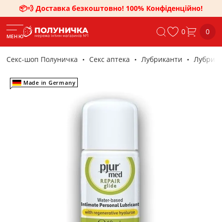
📦💨 Доставка безкоштовно! 100% Конфіденційно!
0
0
МЕНЮ
Секс-шоп Полуничка
Секс аптека
Лубриканти
Лубрика
Made in Germany