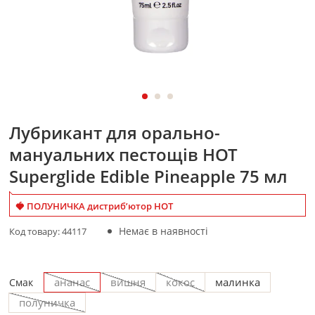
Лубрикант для орально-
мануальних пестощів HOT
Superglide Edible Pineapple 75 мл
🍓 ПОЛУНИЧКА дистриб’ютор HOT
Немає в наявності
Код товару:
44117
ананас
вишня
кокос
малинка
Смак
полуничка