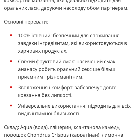
комфортне ковзання, яке ідеально підходить для
оральних ласк, даруючи насолоду обом партнерам.
Основні переваги:
100% їстівний: безпечний для споживання
завдяки інгредієнтам, які використовуються в
харчових продуктах.
Свіжий фруктовий смак: насичений смак
ананасу робить оральний секс ще більш
приємним і різноманітним.
Зволоження і комфорт: забезпечує довге
ковзання без липкості.
Універсальне використання: підходить для всіх
видів інтимної близькості.
Склад: Aqua (вода), гліцерин, ксантанова камедь,
порошок Chondrus Crispus (каррагінан), лимонна