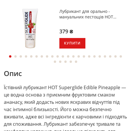
Лубрикант для орально -
мануальних пестощів HOT
Superglide Edible Raspberry 75
мл
379 ₴
КУПИТИ
Опис
Їстівний лубрикант HOT Superglide Edible Pineapple —
це водна основа з приємним фруктовим смаком
ананасу, який додасть нових яскравих відчуттів під
час інтимної близькості. Його можна безпечно
вживати, адже всі інгредієнти є харчовими і підходять
для споживання. Лубрикант забезпечує тривале та