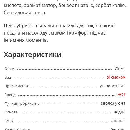
кислота, ароматизатор, бензоат натрію, сорбат калію,
бензиловий спирт.
Цей лубрикант ідеально підійде для тих, хто хоче
поєднати насолоду смаком і комфорт під час
інтимних моментів.
Характеристики
75 мл
Об’єм
зі смаком
Вид
універсальні
Призначення
HOT
Бренд
зволожуюча
Функції лубриканта
водна
Основа
ананас
Смак
Австрія
Країна бренду