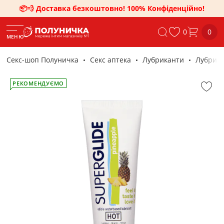
📦💨 Доставка безкоштовно! 100% Конфіденційно!
0
0
МЕНЮ
Секс-шоп Полуничка
Секс аптека
Лубриканти
Лубрика
РЕКОМЕНДУЄМО