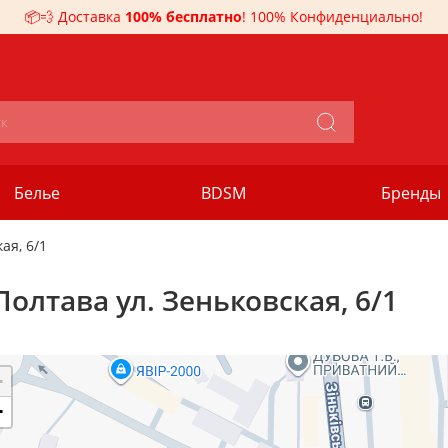
📦💨 Доставка
100% бесплатно
! 100% Конфиденциально!
Белье
BDSM
Бренды
ая, 6/1
олтава ул. Зеньковская, 6/1
+
−