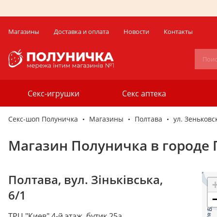
Магазины
Доставка и оплата
Новости
Контакты
Секс-игрушки
Секс аптека
Секс-шоп Полуничка
Магазины
Полтава
ул. Зеньковск
Магазин Полуничка в городе П
Полтава
,
вул. Зіньківська,
6/1
ТРЦ "Киев" 4-й этаж, бутик 25а