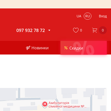
UA
RU
Вход
097 932 78 72
0
0
%
⚤ Новинки
Скидки