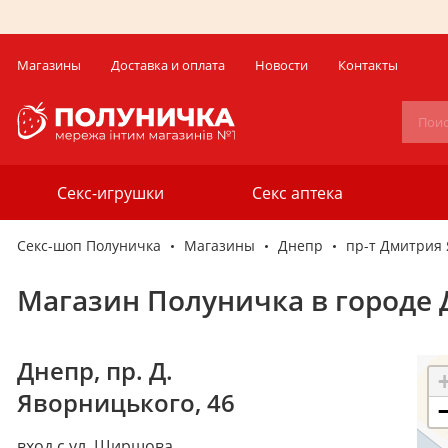
Магазины
Доставка и оплата
Новости
Контакты
Секс-игрушки
Секс аптека
Секс-шоп Полуничка
Магазины
Днепр
пр-т Дмитрия 
Магазин Полуничка в городе 
Днепр
,
пр. Д.
Яворницького, 46
вход с ул. Ширшова