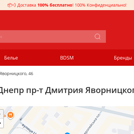
📦💨 Доставка
100% бесплатно
! 100% Конфиденциально!
Белье
BDSM
Бренды
Яворницкого, 46
Днепр пр-т Дмитрия Яворницког
+
−