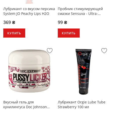
Лубрикант со вкусом персика
Пробник стимулирующей
System JO Peachy Lips H2O
смазки Sensuva - Ultra-
Stimulating On Insane (6 мл)
369 ₴
99 ₴
КУПИТЬ
КУПИТЬ
Вкусный гель для
Лубрикант Orgie Lube Tube
кунилингуса Doc Johnson
Strawberry 100 мл
Pussy Licker Strawberry