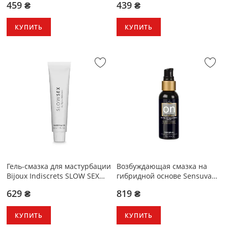
459 ₴
439 ₴
КУПИТЬ
КУПИТЬ
Гель-смазка для мастурбации
Возбуждающая смазка на
Bijoux Indiscrets SLOW SEX
гибридной основе Sensuva
Finger play gel
Ultra-Stimulating On Insane
629 ₴
819 ₴
(57 мл)
КУПИТЬ
КУПИТЬ