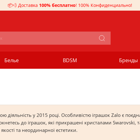
📦💨 Доставка
100% бесплатно
! 100% Конфиденциально!
Белье
BDSM
Бренды
ю діяльність у 2015 році. Особливістю іграшок Zalo є поєдн
оркнетесь до іграшок, які прикрашені кристалами Swarovski,
 якості та неординарної естетики.