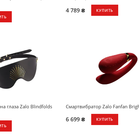
4 789 ₴
КУПИТЬ
ИТЬ
2 двигателя с автономным упра
4 режима вибрации и 4 режима 
ель
язычка
ации
подходит и для внешней, и внут
енсивности для каждого
стимуляции
,1 см
время работы 2 часа
о 2 часов
инкрустирован кристаллом Swaro
мость: IPX4
мягкий и нежный силикон высше
тревел-замок
а глаза Zalo Blindfolds
Смартвибратор Zalo Fanfan Brig
6 699 ₴
КУПИТЬ
ИТЬ
2 мотора (работают синхронно)
8 режимов вибрации