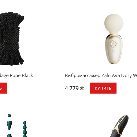
Работа через приложение
Время работы: до 2 часов
Водонепроницаемость IPX4
dage Rope Black
Вибромассажер Zalo Ava Ivory W
4 779 ₴
Ь
КУПИТЬ