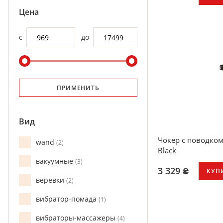
Цена
с
до
ПРИМЕНИТЬ
Вид
Чокер с поводком 
wand
2
Black
вакуумные
3
3 329 ₴
КУП
веревки
2
вибратор-помада
1
вибраторы-массажеры
4