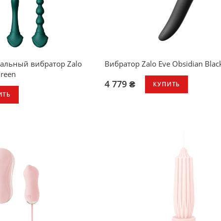
альный вибратор Zalo
Вибратор Zalo Eve Obsidian Blac
Green
4 779 ₴
КУПИТЬ
ИТЬ
гибкий ствол
2 мотора (вибрация + ротация)
омное управление)
6 режимов работы
ации для каждого мотора
подогрев до 39 °C
полностью водонепроницаемый 
ева