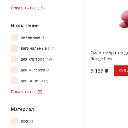
Назначение
анальные
1
вагинальные
11
Смартвибратор для
Rouge Pink
для клитора
18
9 139 ₴
для массажа
4
КУП
для пениса
7
Материал
воск
1