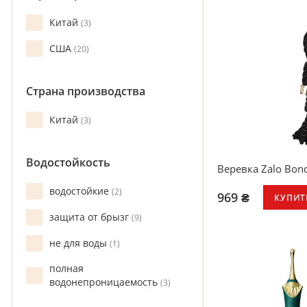
Китай
3
США
20
Страна производства
Китай
3
Водостойкость
Веревка Zalo Bon
водостойкие
2
969 ₴
КУПИТ
защита от брызг
9
не для воды
1
полная
водонепроницаемость
3