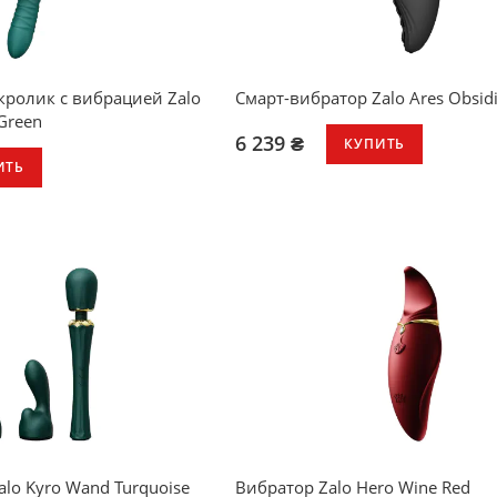
кролик с вибрацией Zalo
Смарт-вибратор Zalo Ares Obsidi
Green
6 239 ₴
КУПИТЬ
ИТЬ
lo Kyro Wand Turquoise
Вибратор Zalo Hero Wine Red