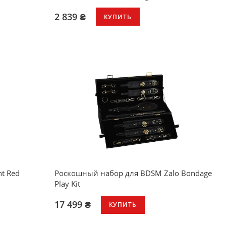
2 839 ₴
КУПИТЬ
влением
колебаний
ренней
vski
го качества
ht Red
Роскошный набор для BDSM Zalo Bondage
Play Kit
17 499 ₴
КУПИТЬ