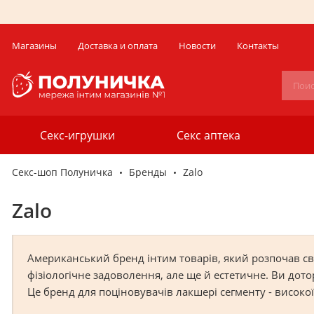
Магазины
Доставка и оплата
Новости
Контакты
Секс-игрушки
Секс аптека
Секс-шоп Полуничка
Бренды
Zalo
Zalo
Американський бренд інтим товарів, який розпочав сво
фізіологічне задоволення, але ще й естетичне. Ви дот
Це бренд для поціновувачів лакшері сегменту - високої