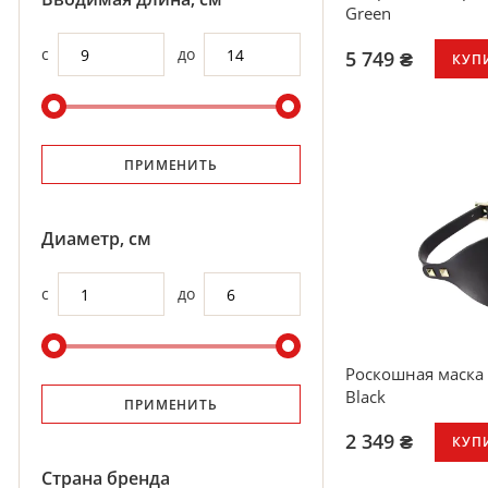
Green
с
до
5 749 ₴
КУП
Мощный двигат
5 режимов вибр
По 3 уровня инт
Общая длина: 29
ПРИМЕНИТЬ
Время работы: д
Водонепроницае
Диаметр, см
с
до
Роскошная маска н
Black
ПРИМЕНИТЬ
2 349 ₴
КУП
Страна бренда