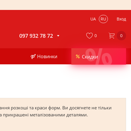
UA
RU
Вход
097 932 78 72
0
0
%
⚤ Новинки
Скидки
ання розкоші та краси форм. Ви досягнете не тільки
 та прикрашені металізованими деталями.