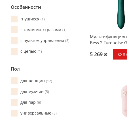
Особенности
гнущиеся
1
с камнями, стразами
1
Мультифункцион
с пультом управления
3
Bess 2 Turquoise 
с цепью
1
5 269 ₴
КУП
2 мотора (автон
Пол
8 режимов вибр
4 насадки
для женщин
12
Функция подогр
для мужчин
5
для пар
6
универсальные
3