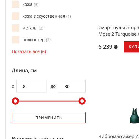
кожа
3
кожа искусственная
1
Смарт пульсатор-
металл
2
Mose 2 Turquoise 
полиэстер
2
6 239 ₴
КУП
Длина, см
с
до
ПРИМЕНИТЬ
Вибромассажер Za
Вводимая длина, см