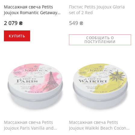
Массажная свеча Petits
Пэстис Petits Joujoux Gloria
Joujoux Romantic Getaway
set of 2 Red
Ginger Biscuit 190 г
2 079 ₴
549 ₴
КУПИТЬ
СООБЩИТЬ О
ПОСТУПЛЕНИИ
Массажная свечa Petits
Массажная свечa Petits
Joujoux Paris Vanilla and
Joujoux Waikiki Beach Coconut
Sandalwood
and Pineapple