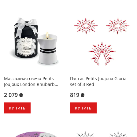
Массажная свечa Petits
Пэстис Petits Joujoux Gloria
Joujoux London Rhubarb
set of 3 Red
Cassis and Ambra 190 г
2 079 ₴
819 ₴
КУПИТЬ
КУПИТЬ