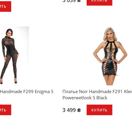
3 039 ₴
КУПИТЬ
ИТЬ
 Handmade F299 Enigma S
Платье Noir Handmade F291 Klei
Powerwetlook S Black
3 499 ₴
ИТЬ
КУПИТЬ
жево