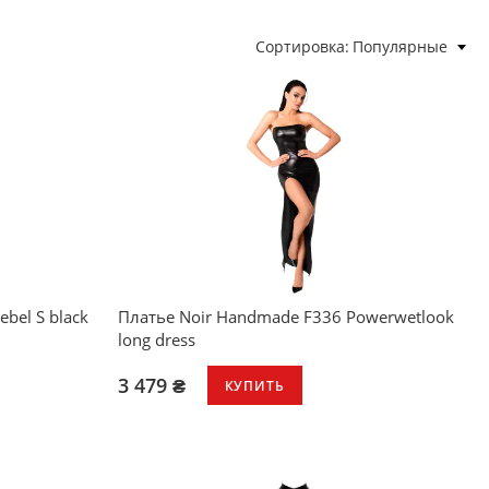
Сортировка
Популярные
bel S black
Платье Noir Handmade F336 Powerwetlook
long dress
3 479 ₴
КУПИТЬ