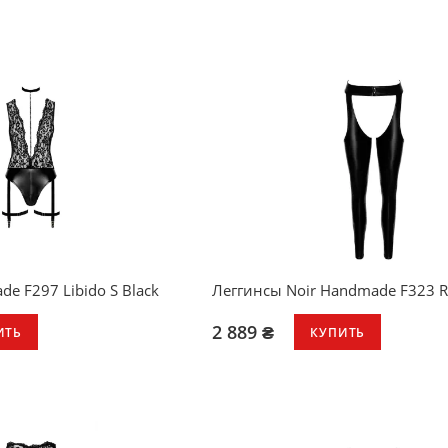
e F297 Libido S Black
Леггинсы Noir Handmade F323 Re
2 889 ₴
ИТЬ
КУПИТЬ