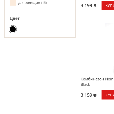
для женщин
15
3 199 ₴
КУП
Цвет
Комбинезон Noir
Black
3 159 ₴
КУП
Эластичное кру
Влажный блеск