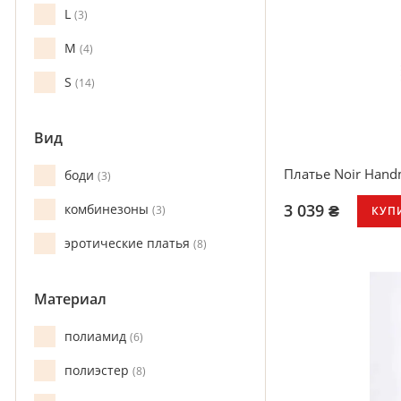
L
3
M
4
S
14
Вид
Платье Noir Handm
боди
3
3 039 ₴
комбинезоны
3
КУП
эротические платья
8
Материал
полиамид
6
полиэстер
8