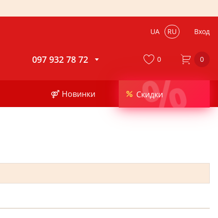
UA
RU
Вход
097 932 78 72
0
0
%
⚤ Новинки
Скидки