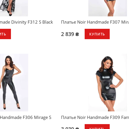
ade Divinity F312 S Black
Платье Noir Handmade F307 Mira
2 839 ₴
ИТЬ
КУПИТЬ
Handmade F306 Mirage S
Платье Noir Handmade F309 Fant