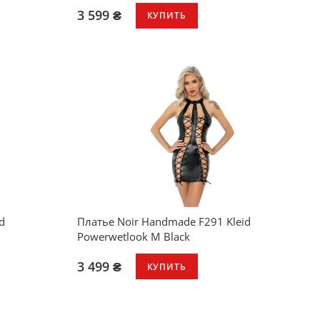
3 599 ₴
КУПИТЬ
Эластичное кружево
Влажный блеск
Молния
d
Платье Noir Handmade F291 Kleid
Powerwetlook M Black
3 499 ₴
КУПИТЬ