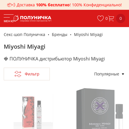
📦💨 Доставка
100% бесплатно
! 100% Конфиденциально!
0
0
МЕНЮ
Секс-шоп Полуничка
Бренды
Miyoshi Miyagi
Miyoshi Miyagi
🍓 ПОЛУНИЧКА
дистрибьютор Miyoshi Miyagi
Фильтр
Популярные