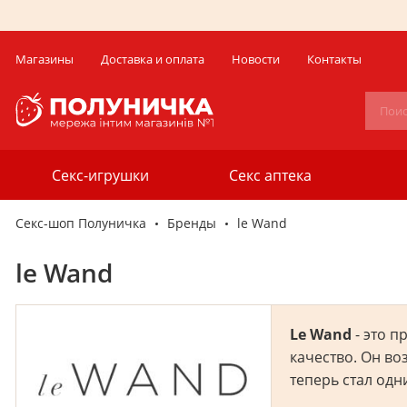
Магазины
Доставка и оплата
Новости
Контакты
Секс-игрушки
Секс аптека
Секс-шоп Полуничка
Бренды
le Wand
le Wand
Le Wand
- это 
качество. Он во
теперь стал одн