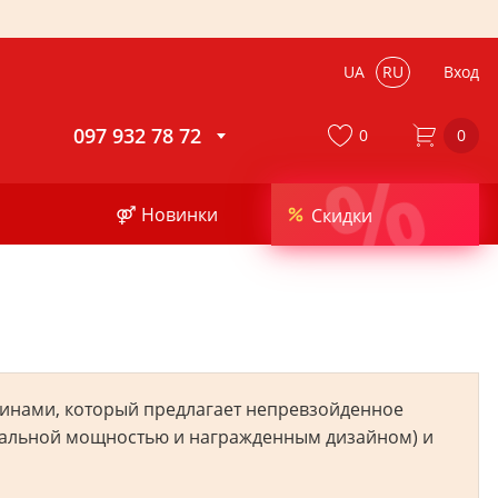
UA
RU
Вход
097 932 78 72
0
0
%
⚤ Новинки
Скидки
инами, который предлагает непревзойденное
никальной мощностью и награжденным дизайном) и