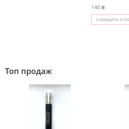
140 ₴
СООБЩИТЬ О П
Топ продаж