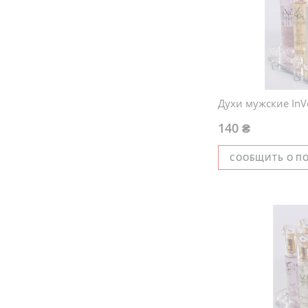
Духи мужские InV
140 ₴
СООБЩИТЬ О П