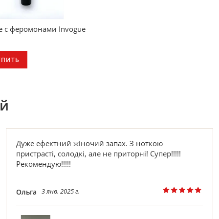
е с феромонами Invogue
УПИТЬ
ей
Дуже ефектний жіночий запах. З ноткою
пристрасті, солодкі, але не приторні! Супер!!!!!
Рекомендую!!!!!
3 янв. 2025 г.
Ольга