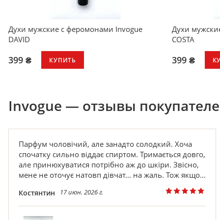
Духи мужские с феромонами Invogue
Духи мужски
DAVID
COSTA
399 ₴
399 ₴
КУПИТЬ
К
Invogue — отзывы покупател
Парфум чоловічий, але занадто солодкий. Хоча
спочатку сильно віддає спиртом. Тримається довго,
але принюхуватися потрібно аж до шкіри. Звісно,
мене не оточує натовп дівчат... на жаль. Тож якщо у
вас є дівчина і вона полюбляє солодкі запахи — це
17 июн. 2026 г.
Костянтин
гарний варіант для інтиму. Моя порада:
використовувати такий парфум взимку, щоб не
знудило.