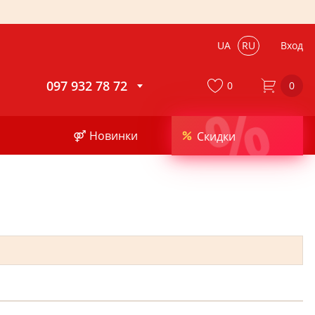
UA
RU
Вход
097 932 78 72
0
0
%
⚤ Новинки
Скидки