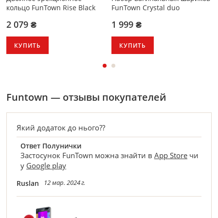
кольцо FunTown Rise Black
FunTown Crystal duo
2 079 ₴
1 999 ₴
КУПИТЬ
КУПИТЬ
Funtown — отзывы покупателей
Який додаток до нього??
Ответ Полунички
Застосунок FunTown можна знайти в
App Store
чи
у
Google play
12 мар. 2024 г.
Ruslan