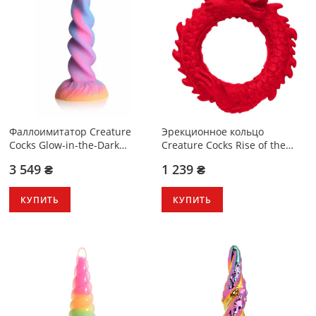
Фаллоимитатор Creature
Эрекционное кольцо
Cocks Glow-in-the-Dark
Creature Cocks Rise of the
Unicorn Dildo
Dragon Silicone Penis Ring
3 549 ₴
1 239 ₴
Red
КУПИТЬ
КУПИТЬ