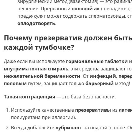
Хирургический метод (вазектомия) — это радика
решение. Прерванный
половой акт
ненадежен, 
предэякулят может содержать сперматозоиды, 
оплодотворять
.
Почему презерватив должен быть
каждой тумбочке?
Даже если вы используете
гормональные таблетки
и
внутриматочная спираль
, эти средства защищают то
нежелательной беременности
. От
инфекций
,
пере
половым
путем, защищает только
барьерный
метод!
Такая контрацепция
— это база безопасности.
Используйте качественные
презервативы
из
лате
полиуретана при аллергии).
Всегда добавляйте
лубрикант
на водной основе. О