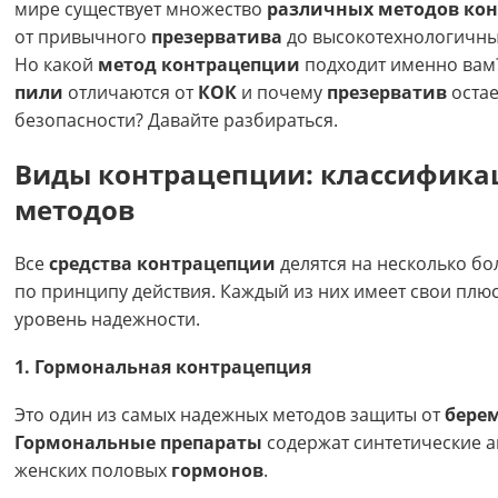
мире существует множество
различных методов ко
от привычного
презерватива
до высокотехнологичны
Но какой
метод контрацепции
подходит именно вам
пили
отличаются от
КОК
и почему
презерватив
остае
безопасности? Давайте разбираться.
Виды контрацепции: классифика
методов
Все
средства контрацепции
делятся на несколько бо
по принципу действия. Каждый из них имеет свои плю
уровень надежности.
1. Гормональная контрацепция
Это один из самых надежных методов защиты от
бере
Гормональные препараты
содержат синтетические а
женских половых
гормонов
.