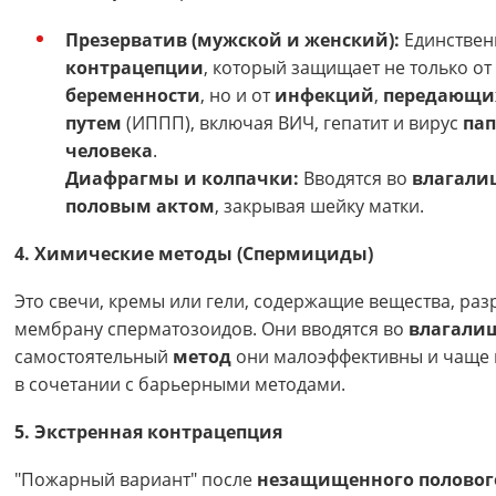
Презерватив (мужской и женский):
Единстве
контрацепции
, который защищает не только от
беременности
, но и от
инфекций
,
передающи
путем
(ИППП), включая ВИЧ, гепатит и вирус
па
человека
.
Диафрагмы и колпачки:
Вводятся во
влагали
половым актом
, закрывая шейку матки.
4. Химические методы (Спермициды)
Это свечи, кремы или гели, содержащие вещества, р
мембрану сперматозоидов. Они вводятся во
влагали
самостоятельный
метод
они малоэффективны и чаще 
в сочетании с барьерными методами.
5. Экстренная контрацепция
"Пожарный вариант" после
незащищенного половог