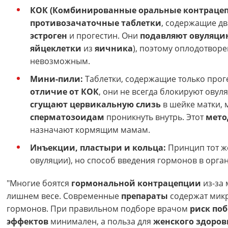
КОК (Комбинированные оральные контрацеп
противозачаточные таблетки
, содержащие дв
эстроген
и прогестин. Они
подавляют овуляци
яйцеклетки
из
яичника
), поэтому оплодотворе
невозможным.
Мини-пили:
Таблетки, содержащие только проге
отличие от КОК
, они не всегда блокируют овул
сгущают цервикальную слизь
в шейке матки,
сперматозоидам
проникнуть внутрь. Этот
мето
назначают кормящим мамам.
Инъекции, пластыри и кольца:
Принцип тот ж
овуляции), но способ введения гормонов в орга
"Многие боятся
гормональной контрацепции
из-за 
лишнем весе. Современные
препараты
содержат мик
гормонов. При правильном подборе врачом
риск
по
эффектов
минимален, а польза для
женского здоров