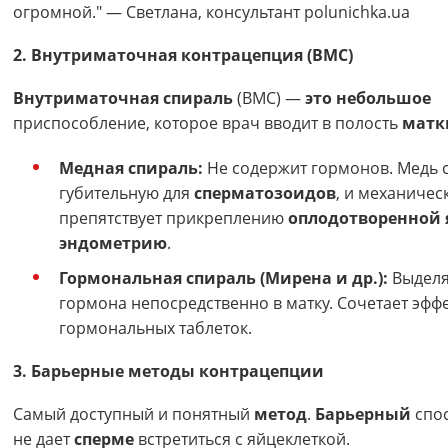
огромной." — Светлана, консультант polunichka.ua
2. Внутриматочная контрацепция (ВМС)
Внутриматочная спираль
(ВМС) —
это небольшое
приспособление, которое врач вводит в полость
матк
Медная спираль:
Не содержит гормонов. Медь с
губительную для
сперматозоидов
, и механичес
препятствует прикреплению
оплодотворенной 
эндометрию
.
Гормональная спираль (Мирена и др.):
Выделя
гормона непосредственно в матку. Сочетает эфф
гормональных таблеток.
3. Барьерные методы контрацепции
Самый доступный и понятный
метод
.
Барьерный
спос
не дает
сперме
встретиться с яйцеклеткой.