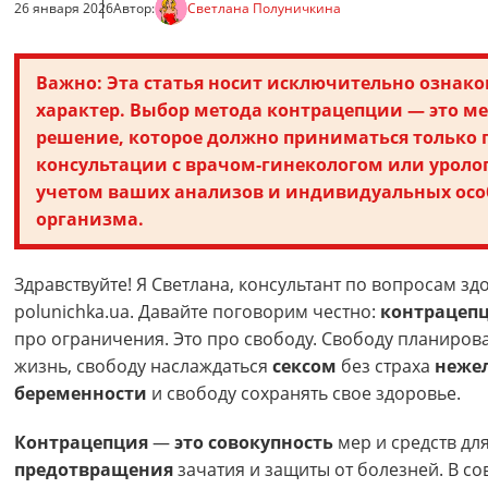
26 января 2026
Автор:
Светлана Полуничкина
Важно: Эта статья носит исключительно озна
характер. Выбор метода контрацепции — это м
решение, которое должно приниматься только 
консультации с врачом-гинекологом или уролог
учетом ваших анализов и индивидуальных осо
организма.
Здравствуйте! Я Светлана, консультант по вопросам зд
polunichka.ua. Давайте поговорим честно:
контрацепц
про ограничения. Это про свободу. Свободу планиров
жизнь, свободу наслаждаться
сексом
без страха
неже
беременности
и свободу сохранять свое здоровье.
Контрацепция
—
это совокупность
мер и средств дл
предотвращения
зачатия и защиты от болезней. В с