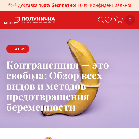
📦💨 Доставка
100% бесплатно
! 100% Конфиденциально!
0
0
МЕНЮ
СТАТЬИ
Контрацепция — это
свобода: Обзор всех
видов и методов
предотвращения
беременности