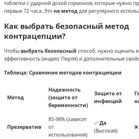
таблетки с ударной дозой гормонов, которые нужно пр
первые 72 часа. Это
не метод
для регулярного исполь
Как выбрать безопасный метод
контрацепции?
Чтобы
выбрать
безопасный
способ, нужно оценить е
эффективность (индекс Перля) и дополнительные свойс
Таблица: Сравнение методов контрацепции
Надежность
Защита от
Г
Метод
(защита от
инфекций
н
беременности)
85-98% (зависит
✅
Да
Презерватив
от
❌
(Высокая)
использования)