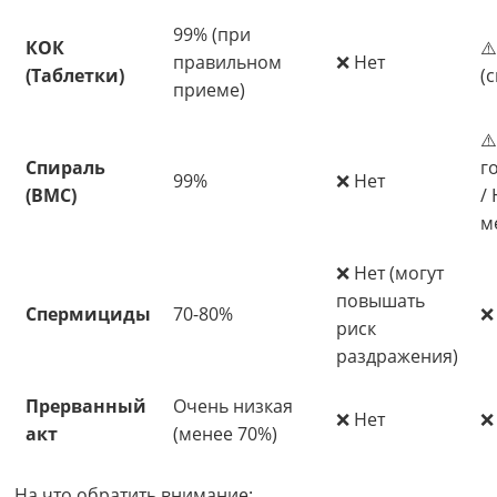
99% (при
КОК
⚠
правильном
❌ Нет
(Таблетки)
(
приеме)
⚠️
Спираль
г
99%
❌ Нет
(ВМС)
/ 
м
❌ Нет (могут
повышать
Спермициды
70-80%
❌
риск
раздражения)
Прерванный
Очень низкая
❌ Нет
❌
акт
(менее 70%)
На что обратить внимание: